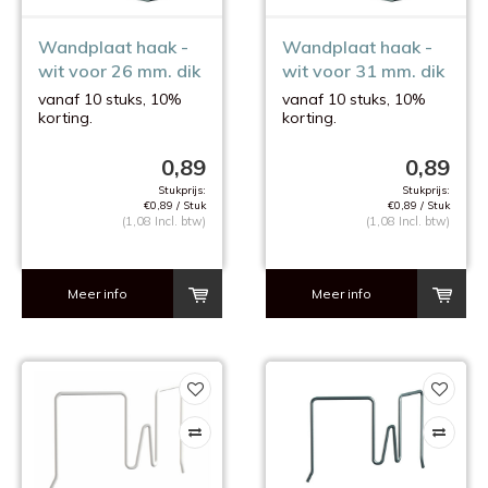
Wandplaat haak -
Wandplaat haak -
wit voor 26 mm. dik
wit voor 31 mm. dik
plaat
plaat
vanaf 10 stuks, 10%
vanaf 10 stuks, 10%
korting.
korting.
0,89
0,89
Stukprijs:
Stukprijs:
€0,89 / Stuk
€0,89 / Stuk
(1,08 Incl. btw)
(1,08 Incl. btw)
Meer info
Meer info