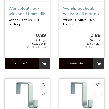
Wandplaat haak -
Wandplaat haak -
wit voor 11 mm. dik
wit voor 16 mm. dik
plaat
plaat
vanaf 10 stuks, 10%
vanaf 10 stuks, 10%
korting.
korting.
0,89
0,89
Stukprijs:
Stukprijs:
€0,89 / Stuk
€0,89 / Stuk
(1,08 Incl. btw)
(1,08 Incl. btw)
Meer info
Meer info