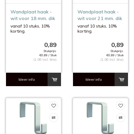
Wandplaat haak -
Wandplaat haak -
wit voor 18 mm. dik
wit voor 21 mm. dik
plaat
plaat
vanaf 10 stuks, 10%
vanaf 10 stuks, 10%
korting.
korting.
0,89
0,89
Stukprijs:
Stukprijs:
€0,89 / Stuk
€0,89 / Stuk
(1,08 Incl. btw)
(1,08 Incl. btw)
Meer info
Meer info