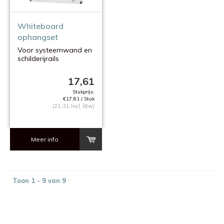
Whiteboard
ophangset
Voor systeemwand en
schilderijrails
17,61
Stukprijs:
€17,61 / Stuk
(21,31 Incl. btw)
Meer info
Toon 1 - 9 van 9