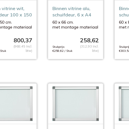
 vitrine wit,
Binnen vitrine alu,
Binne
deur 100 x 150
schuifdeur, 6 x A4
schu
50 cm.
60 x 66 cm.
60 x 
ntage materiaal
met montage materiaal
met 
800,37
258,62
(968,45 Incl.
(312,93 Incl.
Stukprijs:
Stukprij
btw)
btw)
 Stuk
€258,62 / Stuk
€303,54