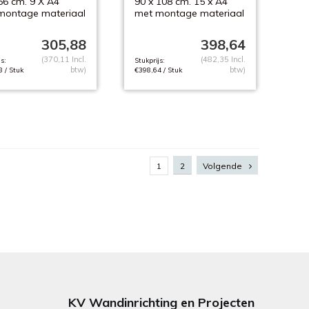
66 cm. 9 X A4
90 x 108 cm. 15 x A4
montage materiaal
met montage materiaal
305,88
398,64
(370,11 Incl.
(482,35 Incl.
s:
Stukprijs:
btw)
btw)
 / Stuk
€398,64 / Stuk
1
2
Volgende
KV Wandinrichting en Projecten