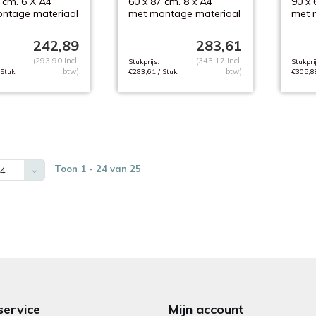
 cm. 6 X A4
60 x 87 cm. 8 x A4
90 x 
ntage materiaal
met montage materiaal
met 
242,89
283,61
(293,90 Incl.
(343,17 Incl.
Stukprijs:
Stukprij
btw)
btw)
 Stuk
€283,61 / Stuk
€305,88
Toon 1 - 24 van 25
4
service
Mijn account