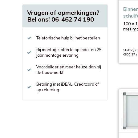
Binnen
Vragen of opmerkingen?
schuif
Bel ons! 06-462 74 190
cm
100 x 1
met mo
Telefonische hulp bij het bestellen
Bij montage: offerte op maat en 25
Stukprijs:
€800,37 /
jaar montage ervaring
Voordeliger en meer keuze dan bij
de bouwmarkt!
Betaling met iDEAL, Creditcard of
op rekening.