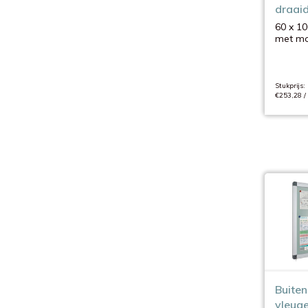
draaid
60 x 10
met mo
Stukprijs:
€253,28 /
Buiten 
vleuge