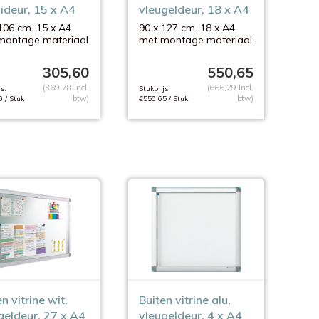
ideur, 15 x A4
vleugeldeur, 18 x A4
106 cm. 15 x A4
90 x 127 cm. 18 x A4
montage materiaal
met montage materiaal
305,60
550,65
(369,78 Incl.
(666,29 Incl.
s:
Stukprijs:
btw)
btw)
 / Stuk
€550,65 / Stuk
n vitrine wit,
Buiten vitrine alu,
geldeur, 27 x A4
vleugeldeur, 4 x A4