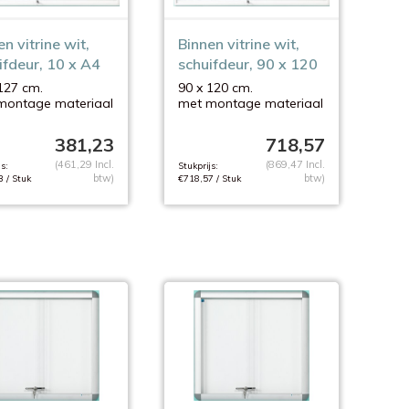
n vitrine wit,
Binnen vitrine wit,
ifdeur, 10 x A4
schuifdeur, 90 x 120
cm
127 cm.
90 x 120 cm.
montage materiaal
met montage materiaal
381,23
718,57
(461,29 Incl.
(869,47 Incl.
s:
Stukprijs:
btw)
btw)
 / Stuk
€718,57 / Stuk