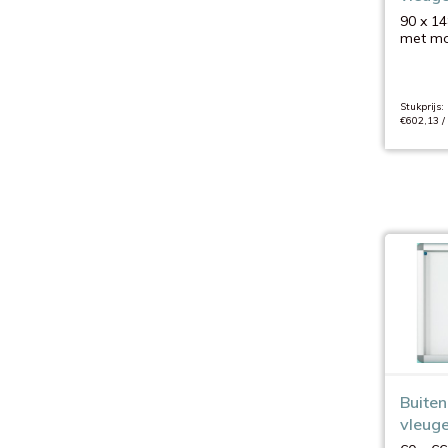
90 x 14
met mo
Stukprijs:
€602,13 /
Buiten 
vleuge