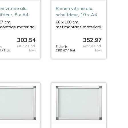
n vitrine alu,
Binnen vitrine alu,
ifdeur, 8 x A4
schuifdeur, 10 x A4
87 cm.
60 x 108 cm.
montage materiaal
met montage materiaal
303,54
352,97
(367,28 Incl.
(427,09 Incl.
s:
Stukprijs:
btw)
btw)
 / Stuk
€352,97 / Stuk