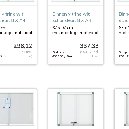
 vitrine wit,
Binnen vitrine wit,
Binne
deur, 8 X A4
schuifdeur, 8 x A4
schu
 cm.
67 x 97 cm.
67 x 
ntage materiaal
met montage materiaal
met 
298,12
337,33
(360,73 Incl.
(408,17 Incl.
Stukprijs:
Stukprij
btw)
btw)
 Stuk
€337,33 / Stuk
€381,23