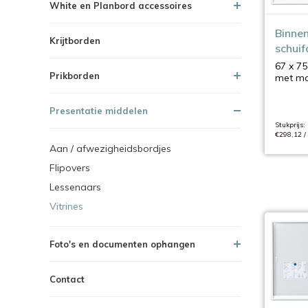
White en Planbord accessoires
Binnen
Krijtborden
schuif
67 x 75
Prikborden
met mo
Presentatie middelen
Stukprijs:
€298,12 /
Aan / afwezigheidsbordjes
Flipovers
Lessenaars
Vitrines
Foto's en documenten ophangen
Contact