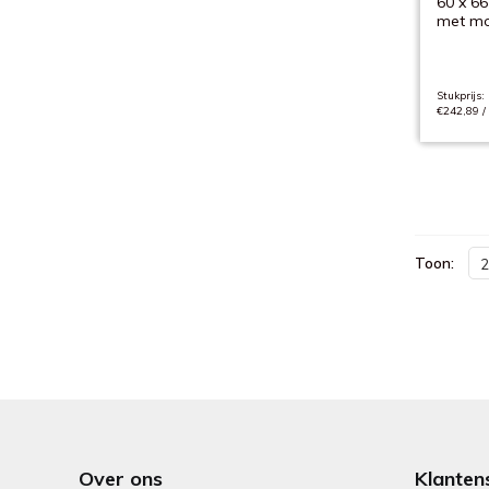
60 x 66
met mo
Stukprijs:
€242,89 /
Toon:
2
Over ons
Klanten