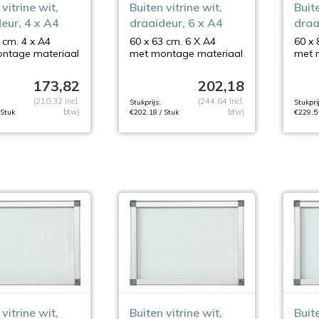
vitrine wit,
Buiten vitrine wit,
Buite
eur, 4 x A4
draaideur, 6 x A4
draa
 cm. 4 x A4
60 x 63 cm. 6 X A4
60 x 
ntage materiaal
met montage materiaal
met 
173,82
202,18
(210,32 Incl.
(244,64 Incl.
Stukprijs:
Stukprij
btw)
btw)
 Stuk
€202,18 / Stuk
€229,51
vitrine wit,
Buiten vitrine wit,
Buite