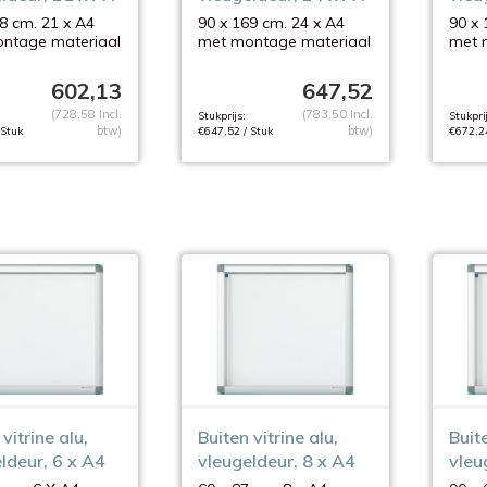
8 cm. 21 x A4
90 x 169 cm. 24 x A4
90 x 
ntage materiaal
met montage materiaal
met 
602,13
647,52
(728,58 Incl.
(783,50 Incl.
Stukprijs:
Stukprij
btw)
btw)
 Stuk
€647,52 / Stuk
€672,24
vitrine alu,
Buiten vitrine alu,
Buite
ldeur, 6 x A4
vleugeldeur, 8 x A4
vleu