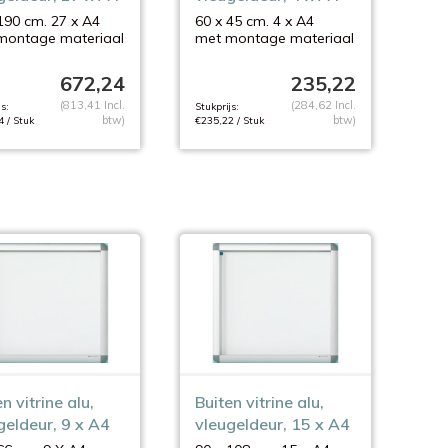
190 cm. 27 x A4
60 x 45 cm. 4 x A4
montage materiaal
met montage materiaal
672,24
235,22
(813,41 Incl.
(284,62 Incl.
s:
Stukprijs:
btw)
btw)
 / Stuk
€235,22 / Stuk
n vitrine alu,
Buiten vitrine alu,
geldeur, 9 x A4
vleugeldeur, 15 x A4