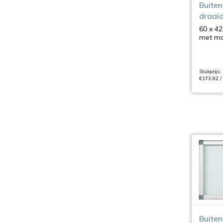
Buiten 
draaid
60 x 42
met mo
Stukprijs:
€173,82 /
Buiten 