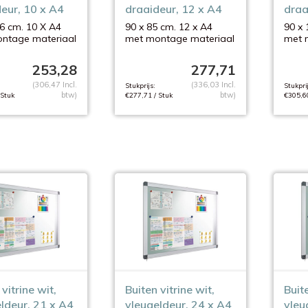
eur, 10 x A4
draaideur, 12 x A4
draa
6 cm. 10 X A4
90 x 85 cm. 12 x A4
90 x 
ntage materiaal
met montage materiaal
met 
253,28
277,71
(306,47 Incl.
(336,03 Incl.
Stukprijs:
Stukprij
btw)
btw)
 Stuk
€277,71 / Stuk
€305,60
vitrine wit,
Buiten vitrine wit,
Buite
ldeur, 21 x A4
vleugeldeur, 24 x A4
vleu