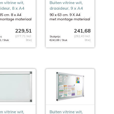
n vitrine wit,
Buiten vitrine wit,
ideur, 8 x A4
draaideur, 9 x A4
85 cm. 8 x A4
90 x 63 cm. 9 X A4
montage materiaal
met montage materiaal
229,51
241,68
(277,71 Incl.
(292,43 Incl.
s:
Stukprijs:
btw)
btw)
 / Stuk
€241,68 / Stuk
n vitrine wit,
Buiten vitrine wit,