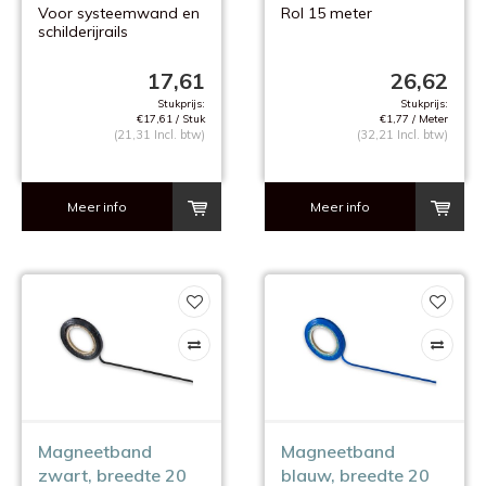
Voor systeemwand en
Rol 15 meter
schilderijrails
17,61
26,62
Stukprijs:
Stukprijs:
€17,61 / Stuk
€1,77 / Meter
(21,31 Incl. btw)
(32,21 Incl. btw)
Meer info
Meer info
Magneetband
Magneetband
zwart, breedte 20
blauw, breedte 20