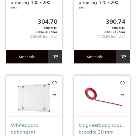
afmeting: 100 x 200
afmeting: 120 x 200
cm.
cm.
met montage
met montage
materiaal
materiaal
304,70
390,74
Stukprijs:
Stukprijs:
€304,70 / Stuk
€390,74 / Stuk
(368,69 Incl. btw)
(472,80 Incl. btw)
Meer info
Meer info
Whiteboard
Magneetband rood,
ophangset
breedte 20 mm.