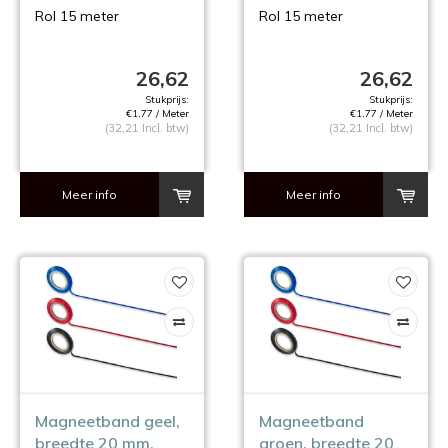
mm.
mm.
Rol 15 meter
Rol 15 meter
26,62
26,62
Stukprijs:
Stukprijs:
€1,77 / Meter
€1,77 / Meter
(32,21 Incl. btw)
(32,21 Incl. btw)
Meer info
Meer info
Magneetband geel,
Magneetband
breedte 20 mm.
groen, breedte 20