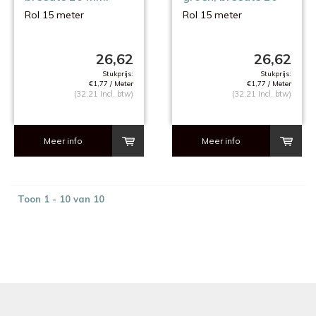
mm.
Rol 15 meter
Rol 15 meter
26,62
26,62
Stukprijs:
Stukprijs:
€1,77 / Meter
€1,77 / Meter
(32,21 Incl. btw)
(32,21 Incl. btw)
Meer info
Meer info
Toon 1 - 10 van 10