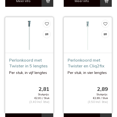
Meer info
Meer info
Perlonkoord met
Perlonkoord met
Twister in 5 lengtes
Twister en Cliq2fix
in 4 lengtes
Per stuk, in vijf lengtes
Per stuk, in vier lengtes
2,81
2,89
Stukprijs:
Stukprijs:
€2,81 / Stuk
€2,89 / Stuk
(3,40 Incl. btw)
(3,50 Incl. btw)