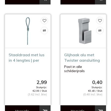
Staaldraad met lus
Glijhaak alu met
in 4 lengtes | per
Twister aansluiting
stuk
Past in alle
schilderijrails
vanaf 10 stuks, 10%
korting.
2,99
0,40
Stukprijs:
Stukprijs:
€2,99 / Stuk
€0,40 / Stuk
(3,62 Incl. btw)
(0,48 Incl. btw)
Meer info
Meer info