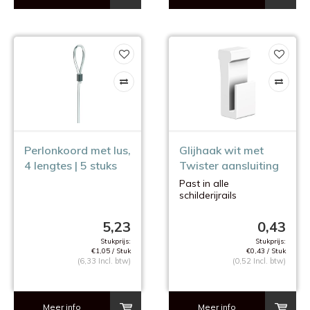
Perlonkoord met lus,
Glijhaak wit met
4 lengtes | 5 stuks
Twister aansluiting
Past in alle
schilderijrails
vanaf 10 stuks, 10%
korting
5,23
0,43
Stukprijs:
Stukprijs:
€1,05 / Stuk
€0,43 / Stuk
(6,33 Incl. btw)
(0,52 Incl. btw)
Meer info
Meer info