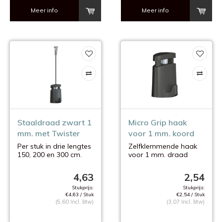
Meer info
Meer info
Staaldraad zwart 1
Micro Grip haak
mm. met Twister
voor 1 mm. koord
Per stuk in drie lengtes
Zelfklemmende haak
150, 200 en 300 cm.
voor 1 mm. draad
4,63
2,54
Stukprijs:
Stukprijs:
€4,63 / Stuk
€2,54 / Stuk
(5,60 Incl. btw)
(3,07 Incl. btw)