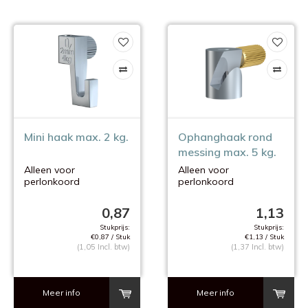
Mini haak max. 2 kg.
Ophanghaak rond
messing max. 5 kg.
Alleen voor
Alleen voor
perlonkoord
perlonkoord
kleine gewichten !
0,87
1,13
Stukprijs:
Stukprijs:
€0,87 / Stuk
€1,13 / Stuk
(1,05 Incl. btw)
(1,37 Incl. btw)
Meer info
Meer info