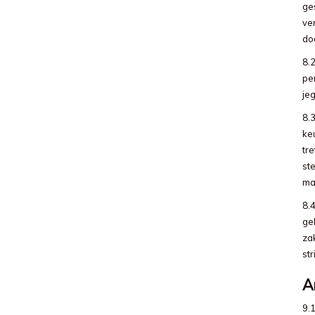
ges
ve
do
8.
pe
je
8.
ke
tr
st
ma
8.
ge
za
st
A
9.1