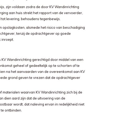
js, zijn voldaan zodra de door KV Wandinrichting
ing aan huis strekt het rapport van de vervoerder,
 tot levering, behoudens tegenbewijs.
n opslagkosten, alsmede het risico van beschadiging
chtgever, tenzij de opdrachtgever op goede
 inroept.
s KV Wandinrichting gerechtigd door middel van een
komst geheel of gedeeltelijk op te schorten of te
dien na het aanvaarden van de overeenkomst aan KV
oede grond geven te vrezen dat de opdrachtgever
f materialen waarvan KV Wandinrichting zich bij de
n dien aard zijn dat de uitvoering van de
tbaar wordt, dat naleving ervan in redelijkheid niet
te ontbinden.