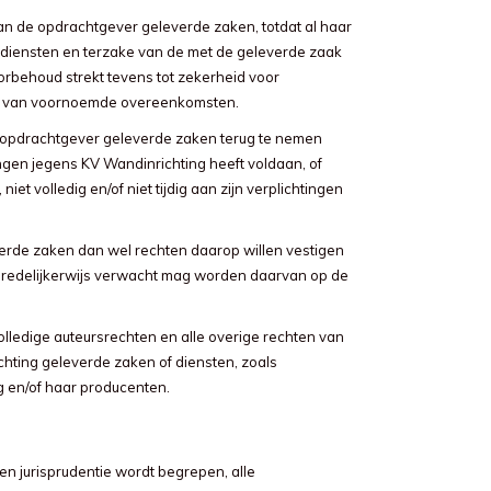
an de opdrachtgever geleverde zaken, totdat al haar
 diensten en terzake van de met de geleverde zaak
rbehoud strekt tevens tot zekerheid voor
ng van voornoemde overeenkomsten.
 opdrachtgever geleverde zaken terug te nemen
htingen jegens KV Wandinrichting heeft voldaan, of
t volledig en/of niet tijdig aan zijn verplichtingen
rde zaken dan wel rechten daarop willen vestigen
ls redelijkerwijs verwacht mag worden daarvan op de
volledige auteursrechten en alle overige rechten van
chting geleverde zaken of diensten, zoals
g en/of haar producenten.
n jurisprudentie wordt begrepen, alle