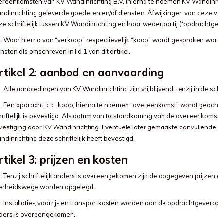
ereenkomsten van KV Wandinrichting B.V. (hierna te noemen KV Wandinrich
ndinrichting geleverde goederen en/of diensten. Afwijkingen van deze v
ze schriftelijk tussen KV Wandinrichting en haar wederpartij (“opdrachtg
2. Waar hierna van “verkoop” respectievelijk “koop” wordt gesproken wo
nsten als omschreven in lid 1 van dit artikel.
rtikel 2: aanbod en aanvaarding
. Alle aanbiedingen van KV Wandinrichting zijn vrijblijvend, tenzij in de s
2. Een opdracht, c.q. koop, hierna te noemen “overeenkomst” wordt geach
hriftelijk is bevestigd. Als datum van totstandkoming van de overeenkom
vestiging door KV Wandinrichting. Eventuele later gemaakte aanvullende af
dinrichting deze schriftelijk heeft bevestigd.
rtikel 3: prijzen en kosten
1. Tenzij schriftelijk anders is overeengekomen zijn de opgegeven prijze
erheidswege worden opgelegd.
. Installatie-, voorrij- en transportkosten worden aan de opdrachtgeveropd
ders is overeengekomen.