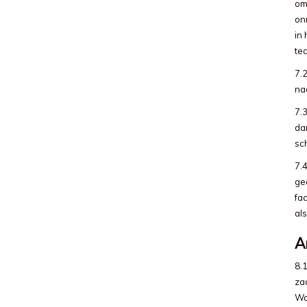
om
on
in 
te
7.
na
7.
da
sc
7.4
ged
fac
al
A
8.1
za
Wa