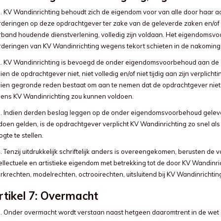
1. KV Wandinrichting behoudt zich de eigendom voor van alle door haar a
rderingen op deze opdrachtgever ter zake van de geleverde zaken en/of
rband houdende dienstverlening, volledig zijn voldaan. Het eigendomsvoo
rderingen van KV Wandinrichting wegens tekort schieten in de nakomi
2. KV Wandinrichting is bevoegd de onder eigendomsvoorbehoud aan de
ien de opdrachtgever niet, niet volledig en/of niet tijdig aan zijn verplic
ien gegronde reden bestaat om aan te nemen dat de opdrachtgever niet, nie
gens KV Wandinrichting zou kunnen voldoen.
3. Indien derden beslag leggen op de onder eigendomsvoorbehoud geleve
 doen gelden, is de opdrachtgever verplicht KV Wandinrichting zo snel a
gte te stellen.
. Tenzij uitdrukkelijk schriftelijk anders is overeengekomen, berusten de 
tellectuele en artistieke eigendom met betrekking tot de door KV Wandinri
rkrechten, modelrechten, octrooirechten, uitsluitend bij KV Wandinrichtin
rtikel 7: Overmacht
1. Onder overmacht wordt verstaan naast hetgeen daaromtrent in de wet e