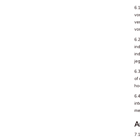
6.
vo
ve
vo
6.
ind
ind
je
6.
of
hoo
6.4
in
me
A
7.