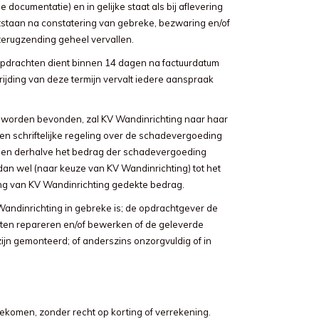
documentatie) en in gelijke staat als bij aflevering
staan na constatering van gebreke, bezwaring en/of
terugzending geheel vervallen.
 opdrachten dient binnen 14 dagen na factuurdatum
rijding van deze termijn vervalt iedere aanspraak
d worden bevonden, zal KV Wandinrichting naar haar
n schriftelijke regeling over de schadevergoeding
ng en derhalve het bedrag der schadevergoeding
dan wel (naar keuze van KV Wandinrichting) tot het
ng van KV Wandinrichting gedekte bedrag.
Wandinrichting in gebreke is; de opdrachtgever de
aten repareren en/of bewerken of de geleverde
jn gemonteerd; of anderszins onzorgvuldig of in
ngekomen, zonder recht op korting of verrekening.