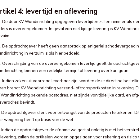
rtikel 4: levertijd en aflevering
. De door KV Wandinrichting opgegeven levertijden zullen nimmer als een f
ers is overeengekomen. In geval van niet tijdige levering is KV Wandinrich
rzuim.
2. De opdrachtgever heeft geen aanspraak op enigerlei schadevergoedin
dinrichting in verzuim is als hier bedoeld.
3. Overschrijding van de overeengekomen levertijd geeft de opdrachtgever 
dinrichting binnen een redelijke termijn tot levering over kan gaan.
4. Indien zaken uit voorraad leverbaar zijn, worden deze direct na bestel
ken brengt KV Wandinrichting verzend- of transportkosten in rekening. De 
Wandinrichting bekende postadres, niet zijnde van tijdelijke aard, en af
leveradres bevindt.
5 De opdrachtgever dient voor ontvangst van de producten te tekenen. Di
or weigering heeft op basis van de wet.
 Indien de opdrachtgever de afname weigert of nalatig is met het verstrek
 levering, zullen de artikelen worden opgeslagen voor rekening en risico