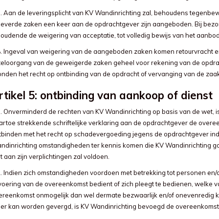
7. Aan de leveringsplicht van KV Wandinrichting zal, behoudens tegenbewi
leverde zaken een keer aan de opdrachtgever zijn aangeboden. Bij bezorg
houdende de weigering van acceptatie, tot volledig bewijs van het aanbod
8. Ingeval van weigering van de aangeboden zaken komen retourvracht e
 teloorgang van de geweigerde zaken geheel voor rekening van de opdra
onden het recht op ontbinding van de opdracht of vervanging van de zaak
rtikel 5: ontbinding van aankoop of dienst
1. Onverminderd de rechten van KV Wandinrichting op basis van de wet, i
artoe strekkende schriftelijke verklaring aan de opdrachtgever de overeen
tbinden met het recht op schadevergoeding jegens de opdrachtgever in
ndinrichting omstandigheden ter kennis komen die KV Wandinrichting g
t aan zijn verplichtingen zal voldoen.
2. Indien zich omstandigheden voordoen met betrekking tot personen en/o
tvoering van de overeenkomst bedient of zich pleegt te bedienen, welke va
ereenkomst onmogelijk dan wel dermate bezwaarlijk en/of onevenredig kos
er kan worden gevergd, is KV Wandinrichting bevoegd de overeenkomst 