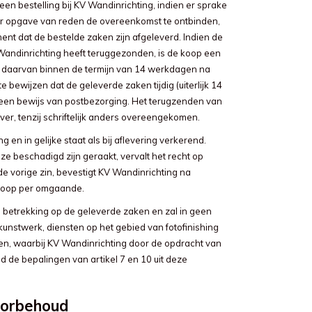
en bestelling bij KV Wandinrichting, indien er sprake
 opgave van reden de overeenkomst te ontbinden,
ent dat de bestelde zaken zijn afgeleverd. Indien de
Wandinrichting heeft teruggezonden, is de koop een
g, daarvan binnen de termijn van 14 werkdagen na
 bewijzen dat de geleverde zaken tijdig (uiterlijk 14
n een bewijs van postbezorging. Het terugzenden van
er, tenzij schriftelijk anders overeengekomen.
en in gelijke staat als bij aflevering verkerend.
ze beschadigd zijn geraakt, vervalt het recht op
 de vorige zin, bevestigt KV Wandinrichting na
 koop per omgaande.
ts betrekking op de geleverde zaken en zal in geen
kunstwerk, diensten op het gebied van fotofinishing
n, waarbij KV Wandinrichting door de opdracht van
d de bepalingen van artikel 7 en 10 uit deze
oorbehoud