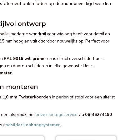
ls statement ook midden op de muur bevestigd worden.
tijlvol ontwerp
malle, moderne wandrail voor wie oog heeft voor detail en
12,5 mm hoog en valt daardoor nauwelijks op. Perfect voor
in
RAL 9016 wit-primer
en is direct overschilderbaar.
igen en daarna schilderen in elke gewenste kleur.
 meter
.
en monteren
e 1,0 mm Twisterkoorden
in perlon of staal voor een uiterst
n een afspraak met
onze montageservice
via
06-46274190
.
ent
schilderij ophangsystemen
.