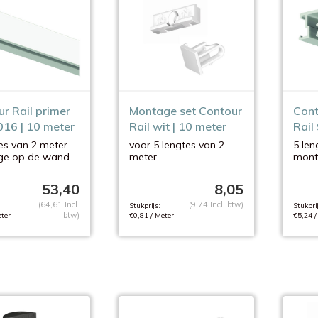
r Rail primer
Montage set Contour
Cont
016 | 10 meter
Rail wit | 10 meter
Rail
es van 2 meter
voor 5 lengtes van 2
5 len
ge op de wand
meter
mont
ilderbaar
zonder schroeven en
overs
pluggen
53,40
8,05
(64,61 Incl.
(9,74 Incl. btw)
Stukprijs:
Stukprij
btw)
ter
€0,81 / Meter
€5,24 /