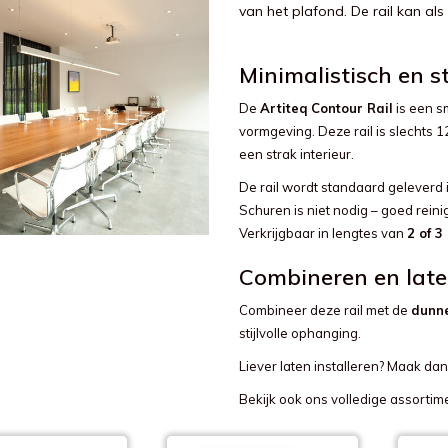
van het plafond. De rail kan a
Minimalistisch en s
De
Artiteq Contour Rail
is een s
vormgeving. Deze rail is slechts 
een strak interieur.
De rail wordt standaard geleverd 
Schuren is niet nodig – goed rein
Verkrijgbaar in lengtes van
2 of 3
Combineren en lat
Combineer deze rail met de
dunn
stijlvolle ophanging.
Liever laten installeren? Maak da
Bekijk ook ons volledige assortim