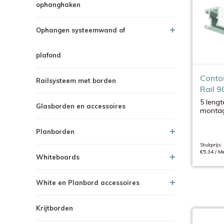
ophanghaken
Ophangen systeemwand of
plafond
Contou
Railsysteem met borden
Rail 9
5 lengt
Glasborden en accessoires
monta
oversch
Planborden
Stukprijs:
€5,34 / Me
Whiteboards
White en Planbord accessoires
Krijtborden