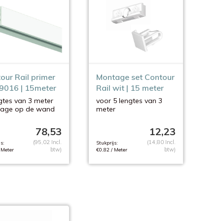
our Rail primer
Montage set Contour
 9016 | 15meter
Rail wit | 15 meter
gtes van 3 meter
voor 5 lengtes van 3
age op de wand
meter
childerbaar
zonder schroeven en
pluggen
78,53
12,23
(95,02 Incl.
(14,80 Incl.
s:
Stukprijs:
btw)
btw)
 Meter
€0,82 / Meter