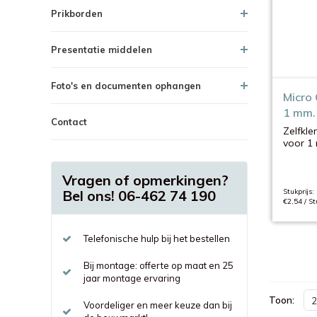
Prikborden
Presentatie middelen
Foto's en documenten ophangen
Micro 
1 mm.
Contact
Zelfkl
voor 1
Vragen of opmerkingen?
Bel ons! 06-462 74 190
Stukprijs:
€2,54 / St
Telefonische hulp bij het bestellen
Bij montage: offerte op maat en 25
jaar montage ervaring
Toon:
2
Voordeliger en meer keuze dan bij