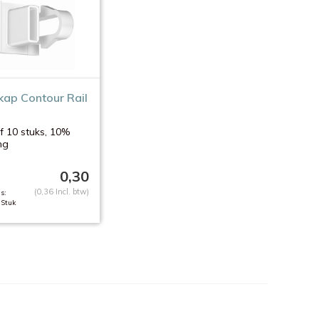
kap Contour Rail
 10 stuks, 10%
ng
0,30
(0,36 Incl. btw)
s:
 Stuk