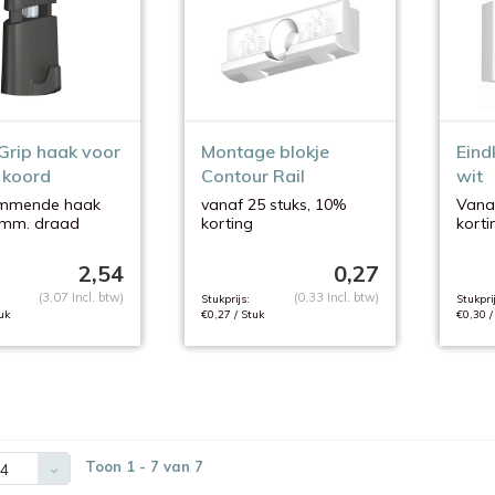
Grip haak voor
Montage blokje
Eind
 koord
Contour Rail
wit
emmende haak
vanaf 25 stuks, 10%
Vanaf
 mm. draad
korting
korti
Montage om de 30 cm.
2,54
0,27
(3,07 Incl. btw)
(0,33 Incl. btw)
Stukprijs:
Stukprij
uk
€0,27 / Stuk
€0,30 /
Toon 1 - 7 van 7
4