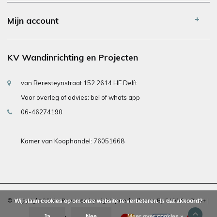
Mijn account
KV Wandinrichting en Projecten
van Beresteynstraat 152 2614 HE Delft
Voor overleg of advies: bel of whats app
06-46274190
Kamer van Koophandel: 76051668
© Copyright 2026 - Powered by
Lightspeed
- Theme By
DMWS
x
Plus+
|
Wij slaan cookies op om onze website te verbeteren. Is dat akkoord?
Ja
Nee
Meer over cookies »