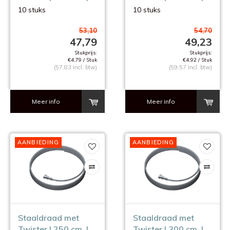
10 stuks
10 stuks
10 stuks
10 stuks
53,10
54,70
47,79
49,23
Stukprijs:
Stukprijs:
€4,79 / Stuk
€4,92 / Stuk
(57,83 Incl. btw)
(59,57 Incl. btw)
Meer info
Meer info
AANBIEDING
AANBIEDING
Staaldraad met
Staaldraad met
Twister | 250 cm. |
Twister | 300 cm. |