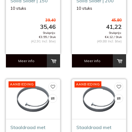
Solid Slider | 150
Solid Slider | 200
cm. | 10 stuks
cm. | 10 stuks
10 stuks
10 stuks
39,40
45,80
35,46
41,22
Stukprijs:
Stukprijs:
€3,55 / Stuk
€4,12 / Stuk
(42,91 Incl. btw)
(49,88 Incl. btw)
Meer info
Meer info
AANBIEDING
AANBIEDING
Staaldraad met
Staaldraad met