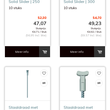
Solid Slider | 250
Solid Slider | 300
cm. | 10 stuks
cm. | 10 stuks
10 stuks
10 stuks
52,30
54,70
47,07
49,23
Stukprijs:
Stukprijs:
€4,71 / Stuk
€4,92 / Stuk
(56,95 Incl. btw)
(59,57 Incl. btw)
Meer info
Meer info
Staaldraad met
Staaldraad met