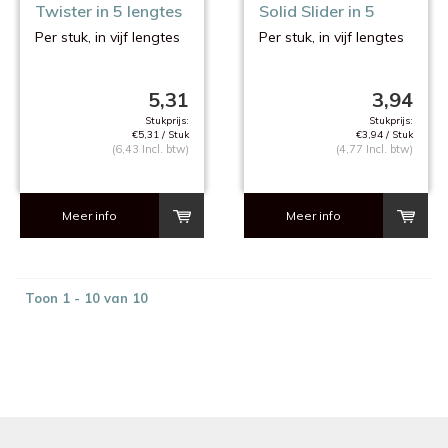
Twister in 5 lengtes
Solid Slider in 5
lengtes
Per stuk, in vijf lengtes
Per stuk, in vijf lengtes
5,31
3,94
Stukprijs:
Stukprijs:
€5,31 / Stuk
€3,94 / Stuk
(6,43 Incl. btw)
(4,77 Incl. btw)
Meer info
Meer info
Toon 1 - 10 van 10