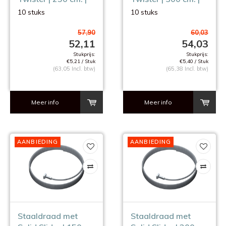
10 stuks
10 stuks
10 stuks
10 stuks
57,90
60,03
52,11
54,03
Stukprijs:
Stukprijs:
€5,21 / Stuk
€5,40 / Stuk
(63,05 Incl. btw)
(65,38 Incl. btw)
Meer info
Meer info
AANBIEDING
AANBIEDING
Staaldraad met
Staaldraad met