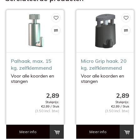
Palhaak, max. 15
Micro Grip haak. 20
kg. zelfklemmend
kg. zelfklemmend
Voor alle koorden en
Voor alle koorden en
stangen
stangen
van 2 mm.
van 2 mm.
2,89
2,89
Stukprijs:
Stukprijs:
€2,89 / Stuk
€2,89 / Stuk
(3,50 Incl. btw)
(3,50 Incl. btw)
Meer info
Meer info