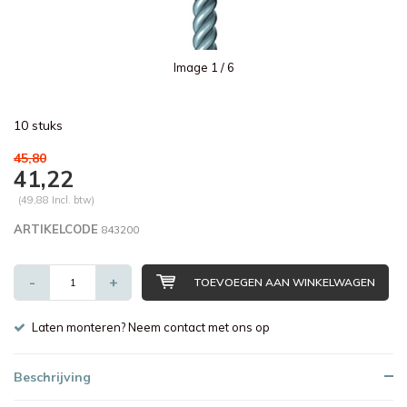
Image
1
/ 6
10 stuks
45,80
41,22
(49,88 Incl. btw)
ARTIKELCODE
843200
-
+
TOEVOEGEN AAN WINKELWAGEN
Laten monteren? Neem contact met ons op
Beschrijving