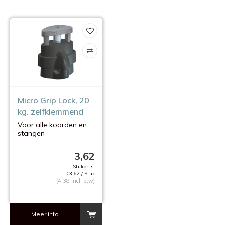
Micro Grip Lock, 20
kg. zelfklemmend
Voor alle koorden en
stangen
van 2 mm.
3,62
Stukprijs:
€3,62 / Stuk
(4,38 Incl. btw)
Meer info