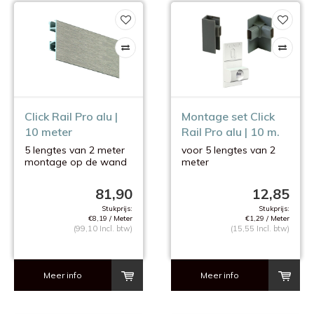
Click Rail Pro alu |
Montage set Click
10 meter
Rail Pro alu | 10 m.
5 lengtes van 2 meter
voor 5 lengtes van 2
montage op de wand
meter
excl. montage
materiaal
81,90
12,85
Stukprijs:
Stukprijs:
€8,19 / Meter
€1,29 / Meter
(99,10 Incl. btw)
(15,55 Incl. btw)
Meer info
Meer info