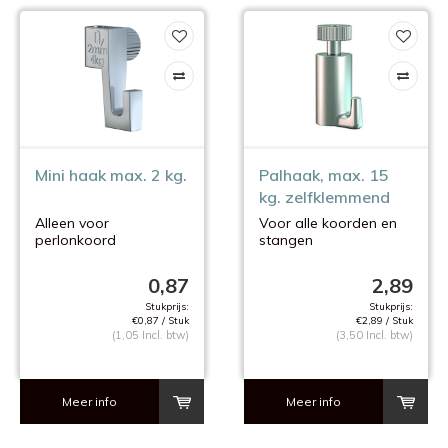
Mini haak max. 2 kg.
Palhaak, max. 15
kg. zelfklemmend
Alleen voor
Voor alle koorden en
perlonkoord
stangen
kleine gewichten !
van 2 mm.
0,87
2,89
Stukprijs:
Stukprijs:
€0,87 / Stuk
€2,89 / Stuk
(1,05 Incl. btw)
(3,50 Incl. btw)
Meer info
Meer info