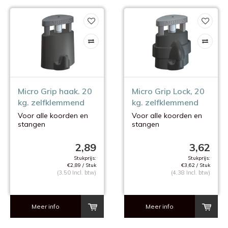
Micro Grip haak. 20
Micro Grip Lock, 20
kg. zelfklemmend
kg. zelfklemmend
Voor alle koorden en
Voor alle koorden en
stangen
stangen
van 2 mm.
van 2 mm.
2,89
3,62
Stukprijs:
Stukprijs:
€2,89 / Stuk
€3,62 / Stuk
(3,50 Incl. btw)
(4,38 Incl. btw)
Meer info
Meer info