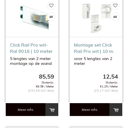
Click Rail Pro wit-
Montage set Click
Ral 9016 | 10 meter
Rail Pro wit | 10 m.
5 lengtes van 2 meter
voor 5 lengtes van 2
montage op de wand
meter
85,59
12,54
Stukprijs:
Stukprijs:
€8,56 / Meter
€1,25 / Meter
(103,56 Incl. btw)
(15,17 Incl. btw)
Meer info
Meer info