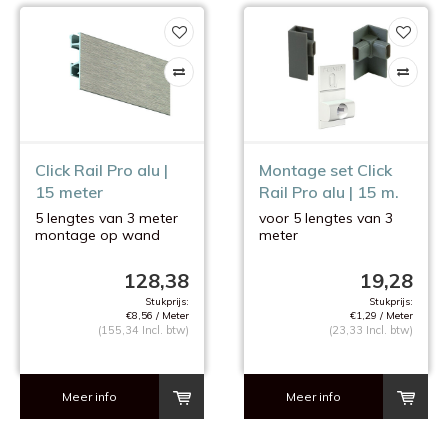
Click Rail Pro alu |
Montage set Click
15 meter
Rail Pro alu | 15 m.
5 lengtes van 3 meter
voor 5 lengtes van 3
montage op wand
meter
excl. montage
materiaal
128,38
19,28
Stukprijs:
Stukprijs:
€8,56 / Meter
€1,29 / Meter
(155,34 Incl. btw)
(23,33 Incl. btw)
Meer info
Meer info