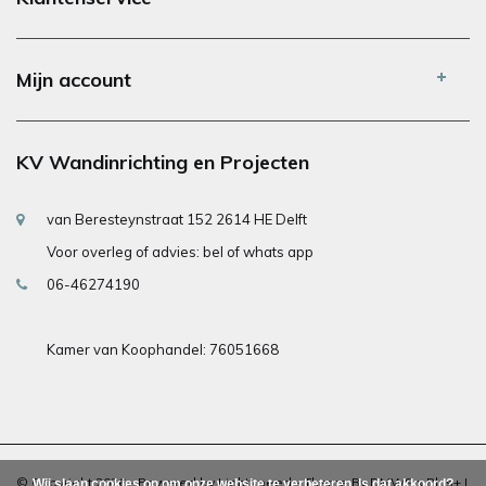
Mijn account
KV Wandinrichting en Projecten
van Beresteynstraat 152 2614 HE Delft
Voor overleg of advies: bel of whats app
06-46274190
Kamer van Koophandel: 76051668
© Copyright 2026 - Powered by
Lightspeed
- Theme By
DMWS
x
Plus+
|
Wij slaan cookies op om onze website te verbeteren. Is dat akkoord?