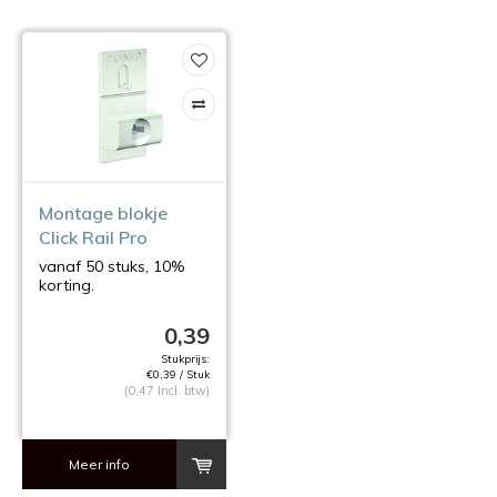
Montage blokje
Click Rail Pro
vanaf 50 stuks, 10%
korting.
Montage om de 40 cm.
0,39
Stukprijs:
€0,39 / Stuk
(0,47 Incl. btw)
Meer info