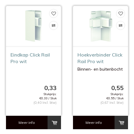
Eindkap Click Rail
Hoekverbinder Click
Pro wit
Rail Pro wit
Binnen- en buitenbocht
0,33
0,55
Stukprijs:
Stukprijs:
€0,33 / Stuk
€0,55 / Stuk
(0,40 Incl. btw)
(0,67 Incl. btw)
Meer info
Meer info