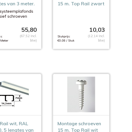
tes van 3 meter.
15 m. Top Rail zwart
 systeemplafonds
sief schroeven
55,80
10,03
(67,52 Incl.
(12,14 Incl.
s:
Stukprijs:
btw)
btw)
 Meter
€0,08 / Stuk
Rail wit, RAL
Montage schroeven
, 5 lengtes van
15 m. Top Rail wit