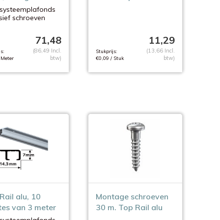
ter
 systeemplafonds
sief schroeven
71,48
11,29
(86,49 Incl.
(13,66 Incl.
s:
Stukprijs:
btw)
btw)
 Meter
€0,09 / Stuk
Rail alu, 10
Montage schroeven
tes van 3 meter
30 m. Top Rail alu