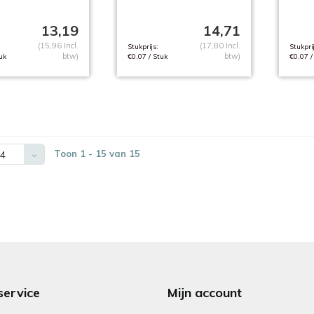
13,19
14,71
(15,96 Incl.
(17,80 Incl.
Stukprijs:
Stukprij
btw)
btw)
uk
€0,07 / Stuk
€0,07 /
Toon 1 - 15 van 15
4
service
Mijn account