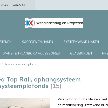
de Vries 06-46274190
YSTEMEN
KOORDEN EN HAKEN
SYSTEEMWAND HAKEN
WHITE-, EN PLANBORD ACCESSOIRES
GLASBORDEN
PRE
p Rail- voor systeemplafond
eq Top Rail, ophangsysteem
 systeemplafonds
(15)
Verkrijgbaar in drie kleuren me
en maatvoering uitstekend bij d