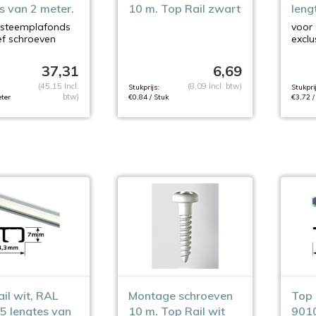
s van 2 meter.
10 m. Top Rail zwart
leng
ysteemplafonds
voor
ef schroeven
exclu
37,31
6,69
(45,15 Incl.
(8,09 Incl. btw)
Stukprijs:
Stukprij
btw)
ter
€0,84 / Stuk
€3,72 /
il wit, RAL
Montage schroeven
Top 
5 lengtes van
10 m. Top Rail wit
9010