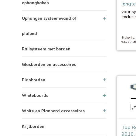
ophanghaken
lengte
voor s
exclusi
Ophangen systeemwand of
plafond
Stukprijs:
€3,73 / Me
Railsysteem met borden
Glasborden en accessoires
Planborden
Whiteboards
White en Planbord accessoires
Krijtborden
Top Ra
9010, 