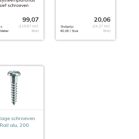
 systeemplafonds
sief schroeven
99,07
20,06
(119,87 Incl.
(24,27 Incl.
s:
Stukprijs:
btw)
btw)
 Meter
€0,08 / Stuk
age schroeven
Rail alu, 200
s