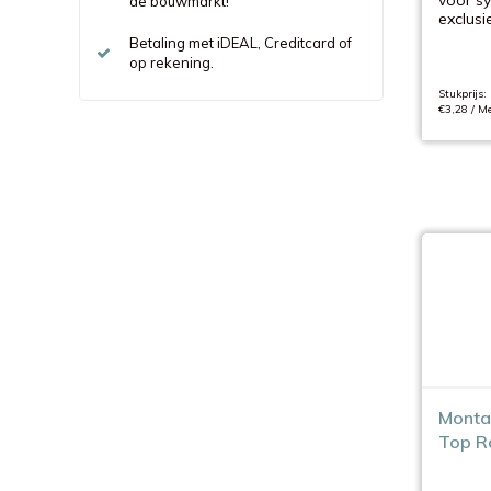
voor s
de bouwmarkt!
exclusi
Betaling met iDEAL, Creditcard of
op rekening.
Stukprijs:
€3,28 / Me
Monta
Top Ra
stuks