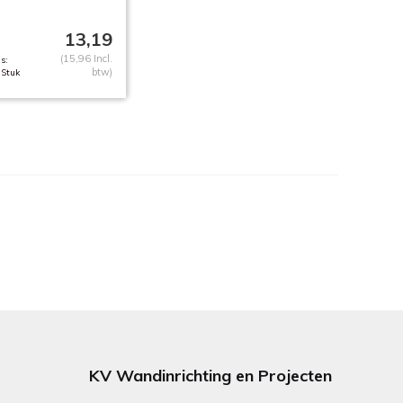
13,19
(15,96 Incl.
s:
btw)
 Stuk
KV Wandinrichting en Projecten