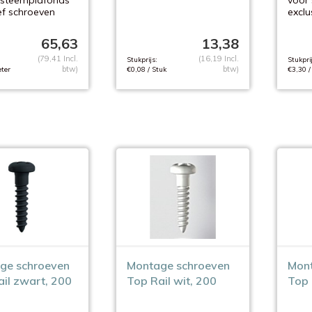
ysteemplafonds
voor
ef schroeven
exclu
65,63
13,38
(79,41 Incl.
(16,19 Incl.
Stukprijs:
Stukprij
btw)
btw)
ter
€0,08 / Stuk
€3,30 /
ge schroeven
Montage schroeven
Mont
il zwart, 200
Top Rail wit, 200
Top 
stuks
stuk