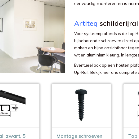
eenvoudig monteren en is na m
Artiteq
schilderijra
Voor systeemplafonds is de Top Ra
bijbehorende schroeven direct op
maken en bijna onzichtbaar tegen
wit en aluminium kleurig. In lengt
Eventueel ook op een houten plaf
Up-Rail. Bekijk hier ons complete
il zwart, 5
Montage schroeven
Top 