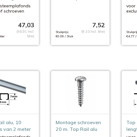
er
3 me
ysteemplafonds
voor
ef schroeven
exclu
47,03
7,52
(56,91 Incl.
(9,10 Incl. btw)
Stukprijs:
Stukprij
btw)
ter
€0,09 / Stuk
€4,77 /
il alu, 10
Montage schroeven
Top 
s van 2 meter
20 m. Top Rail alu
leng