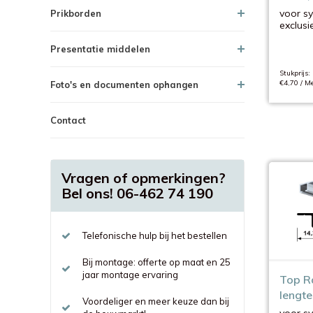
2 met
voor s
Prikborden
exclusi
Presentatie middelen
Stukprijs:
€4,70 / Me
Foto's en documenten ophangen
Contact
Vragen of opmerkingen?
Bel ons! 06-462 74 190
Telefonische hulp bij het bestellen
Bij montage: offerte op maat en 25
jaar montage ervaring
Top Ra
lengte
Voordeliger en meer keuze dan bij