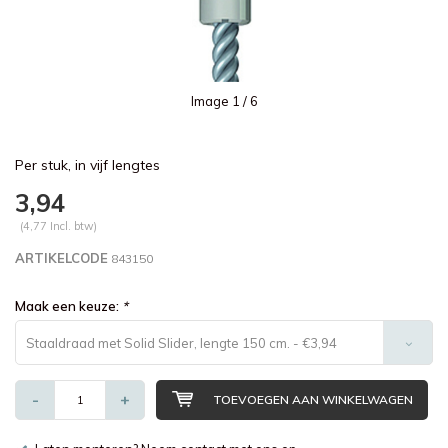
Image
1
/ 6
Per stuk, in vijf lengtes
3,94
(4,77 Incl. btw)
ARTIKELCODE
843150
Maak een keuze:
*
Staaldraad met Solid Slider, lengte 150 cm. - €3,94
-
+
TOEVOEGEN AAN WINKELWAGEN