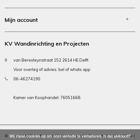
Mijn account
KV Wandinrichting en Projecten
van Beresteynstraat 152 2614 HE Delft
Voor overleg of advies: bel of whats app
06-46274190
Kamer van Koophandel: 76051668
© Copyright 2026 - Powered by
Lightspeed
- Theme By
DMWS
x
Plus+
|
Wij slaan cookies op om onze website te verbeteren. Is dat akkoord?