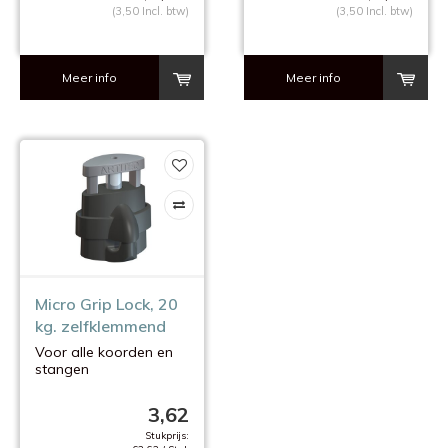
(3,50 Incl. btw)
(3,50 Incl. btw)
Meer info
Meer info
Micro Grip Lock, 20
kg. zelfklemmend
Voor alle koorden en
stangen
van 2 mm.
3,62
Stukprijs: