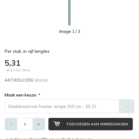
Image
1
/ 3
Per stuk, in vijf lengtes
5,31
(6,43 Incl. btw)
ARTIKELCODE
933150
Maak een keuze:
*
Staaldraad met Twister, lengte 150 cm. - €5,31
-
+
TOEVOEGEN AAN WINKELWAGEN