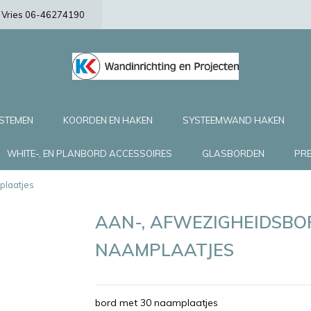
de Vries 06-46274190
YSTEMEN
KOORDEN EN HAKEN
SYSTEEMWAND HAKEN
WHITE-, EN PLANBORD ACCESSOIRES
GLASBORDEN
PRE
plaatjes
AAN-, AFWEZIGHEIDSBO
NAAMPLAATJES
bord met 30 naamplaatjes