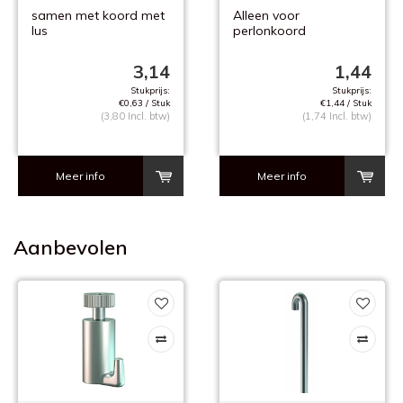
samen met koord met
Alleen voor
lus
perlonkoord
en ophanghaak zwaar
3,14
1,44
Stukprijs:
Stukprijs:
€0,63 / Stuk
€1,44 / Stuk
(3,80 Incl. btw)
(1,74 Incl. btw)
Meer info
Meer info
Aanbevolen