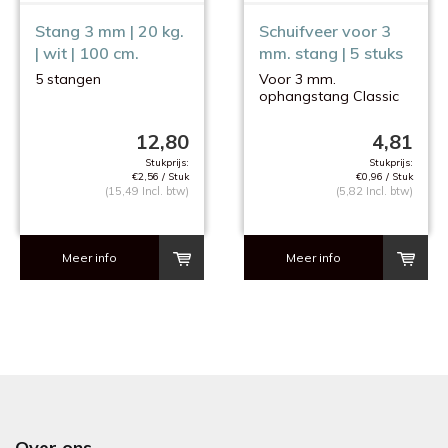
Stang 3 mm | 20 kg.
Schuifveer voor 3
| wit | 100 cm.
mm. stang | 5 stuks
5 stangen
Voor 3 mm.
ophangstang Classic
Rail
12,80
4,81
Stukprijs:
Stukprijs:
€2,56 / Stuk
€0,96 / Stuk
(15,49 Incl. btw)
(5,82 Incl. btw)
Meer info
Meer info
Over ons