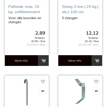
Palhaak, max. 15
Stang 3 mm | 20 kg |
kg. zelfklemmend
alu | 100 cm.
Voor alle koorden en
5 stangen
stangen
van 2 mm.
2,89
12,12
Stukprijs:
Stukprijs:
€2,89 / Stuk
€2,42 / Stuk
(3,50 Incl. btw)
(14,67 Incl. btw)
Meer info
Meer info