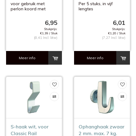
5 stuks
voor gebruik met
Per 5 stuks, in vijf
perlon koord met
lengtes
glijder
6,95
6,01
Stukprijs:
Stukprijs:
€1,39 / Stuk
€1,20 / Stuk
(8,41 Incl. btw)
(7,27 Incl. btw)
Meer info
Meer info
S-haak wit, voor
Ophanghaak zwaar
Classic Rail
2 mm. max. 7 kg.