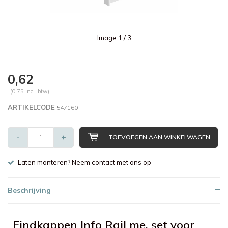
Image
1
/ 3
0,62
(0,75 Incl. btw)
ARTIKELCODE
547160
-
+
TOEVOEGEN AAN WINKELWAGEN
Laten monteren? Neem contact met ons op
Beschrijving
Eindkappen Info Rail me, set voor