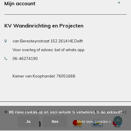
Mijn account
KV Wandinrichting en Projecten
van Beresteynstraat 152 2614 HE Delft
Voor overleg of advies: bel of whats app
06-46274190
Kamer van Koophandel: 76051668
© Copyright 2026 - Powered by
Lightspeed
- Theme By
DMWS
x
Plus+
|
Wij slaan cookies op om onze website te verbeteren. Is dat akkoord?
Ja
Nee
Meer over cookies »