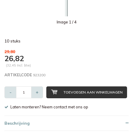
Image
1
/ 4
10 stuks
29,80
26,82
(32,45 Incl. btw)
ARTIKELCODE
923200
-
+
TOEVOEGEN AAN WINKELWAGEN
Laten monteren? Neem contact met ons op
Beschrijving