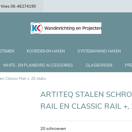
de Vries 06-46274190
YSTEMEN
KOORDEN EN HAKEN
SYSTEEMWAND HAKEN
WHITE-, EN PLANBORD ACCESSOIRES
GLASBORDEN
PRE
n Classic Rail +, 20 stuks
ARTITEQ STALEN SCHRO
RAIL EN CLASSIC RAIL +,
20 schroeven