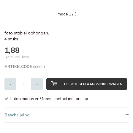
Image
1
/ 3
foto stabiel ophangen.
4 stuks
1,88
(2,27 Incl. btw)
ARTIKELCODE
809001
-
+
TOEVOEGEN AAN WINKELWAGEN
Laten monteren? Neem contact met ons op
Beschrijving