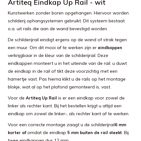
Artiteq Eindkap Up Rail - wit
Kunstwerken zonder boren opgehangen. Hiervoor worden
schilderij ophangsystemen gebruikt. Dit systeem bestaat
o.a. uit rails die aan de wand bevestigd worden.
De schilderijrail eindigt ergens op de wand of strak tegen
een muur. Om dit mooi af te werken zijn er
eindkappen
verkrijgbaar in de kleur van de schilderijrail. Deze
eindkappen monteert u in het uiteinde van de rail: u duwt
de eindkap in de rail of tikt deze voorzichtig met een
hamertje vast. Pas hierna klikt u de rails op het montage
blokje, wat al op het plafond gemonteerd is, vast.
Voor de
is er een eindkap voor zowel de
Artiteq Up Rail
linker als rechter kant. Bij het bestellen krijgt u altijd een
eindkap om zowel de linker-, als rechter kant af te werken.
Voor een correcte montage zaagt u de schilderijrail
6 mm
omdat de eindkap
. Bij
korter af
5 mm buiten de rail steekt
twee eindkappen dus 12 mm.