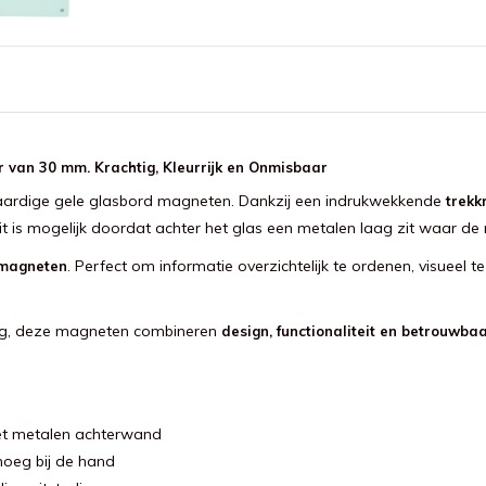
van 30 mm. Krachtig, Kleurrijk en Onmisbaar
aardige gele glasbord magneten. Dankzij een indrukwekkende
trekk
it is mogelijk doordat achter het glas een metalen laag zit waar de
. Perfect om informatie overzichtelijk te ordenen, visueel
6 magneten
ving, deze magneten combineren
design, functionaliteit en betrouwba
met metalen achterwand
noeg bij de hand