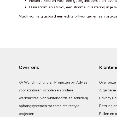
Heldere kleuren voor een georganiseerde en levendi
Duurzaam en stijlvol, een slimme investering in je 
Maak van je glasbord een echte blikvanger en een praktis
Over ons
Klanten
KV Wandinrichting en Projecten bv. Advies
Over onze
voor kantoren, scholen en andere
Algemene 
werkruimtes. Van whiteboards en schilderij
Privacy Pol
ophangsystemen tot complete restyle
Betaling e
projecten.
Ruilen en o