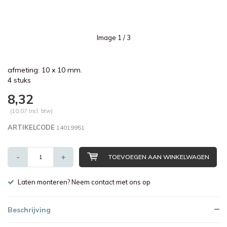
Image
1
/ 3
afmeting: 10 x 10 mm.
4 stuks
8,32
(10,07 Incl. btw)
ARTIKELCODE
14019951
-
+
TOEVOEGEN AAN WINKELWAGEN
Laten monteren? Neem contact met ons op
Beschrijving