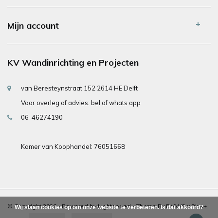
Mijn account
KV Wandinrichting en Projecten
van Beresteynstraat 152 2614 HE Delft
Voor overleg of advies: bel of whats app
06-46274190
Kamer van Koophandel: 76051668
© Copyright 2026 - Powered by
Lightspeed
- Theme By
DMWS
x
Plus+
|
Wij slaan cookies op om onze website te verbeteren. Is dat akkoord?