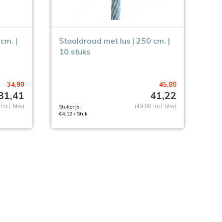
cm. |
Staaldraad met lus | 250 cm. |
10 stuks
34,90
45,80
31,41
41,22
Incl. btw)
(49,88 Incl. btw)
Stukprijs:
€4,12 / Stuk