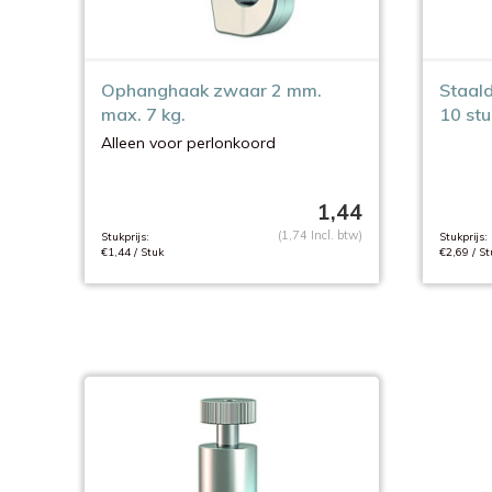
Ophanghaak zwaar 2 mm.
Staald
max. 7 kg.
10 stu
Alleen voor perlonkoord
1,44
(1,74 Incl. btw)
Stukprijs:
Stukprijs:
€1,44 / Stuk
€2,69 / St