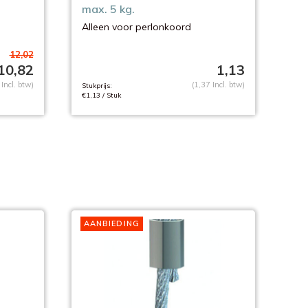
max. 5 kg.
Alleen voor perlonkoord
12,02
10,82
1,13
Incl. btw)
(1,37 Incl. btw)
Stukprijs:
€1,13 / Stuk
AANBIEDING