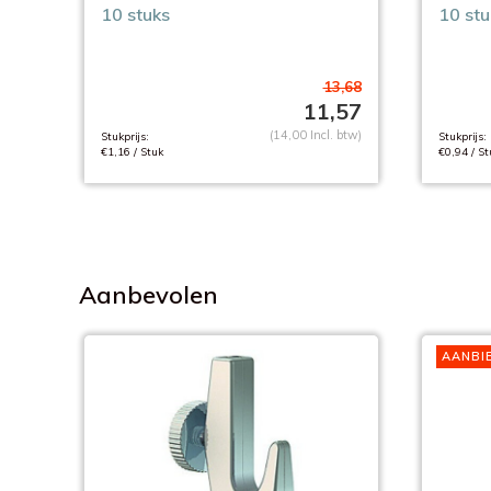
10 stuks
10 stu
13,68
11,57
(14,00 Incl. btw)
Stukprijs:
Stukprijs:
€1,16 / Stuk
€0,94 / St
Aanbevolen
AANBI