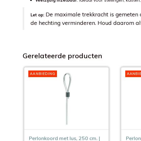
: ideaal voor stellingen, kast
Veelzijdig inzetbaar
De maximale trekkracht is gemeten on
Let op:
de hechting verminderen. Houd daarom alt
Gerelateerde producten
AANBIEDING
AANBI
Perlonkoord met lus, 250 cm. |
Perlon