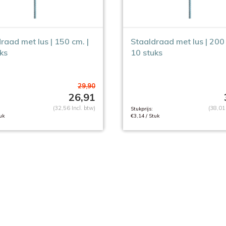
raad met lus | 150 cm. |
Staaldraad met lus | 200 
ks
10 stuks
29,90
26,91
(32,56 Incl. btw)
(38,01 
Stukprijs:
uk
€3,14 / Stuk