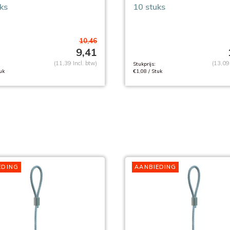
ks
10 stuks
10,46
9,41
(11,39 Incl. btw)
(13,09 
Stukprijs:
uk
€1,08 / Stuk
EDING
AANBIEDING