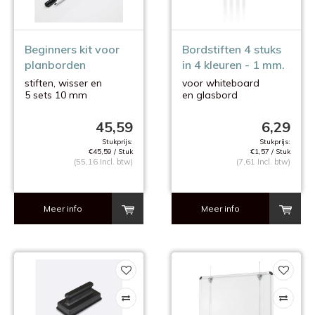
Beginners kit voor
Bordstiften 4 stuks
planborden
in 4 kleuren - 1 mm.
stiften, wisser en
voor whiteboard
5 sets 10 mm
en glasbord
symbolen
45,59
6,29
Stukprijs:
Stukprijs:
€45,59 / Stuk
€1,57 / Stuk
(55,16 Incl. btw)
(7,61 Incl. btw)
Meer info
Meer info