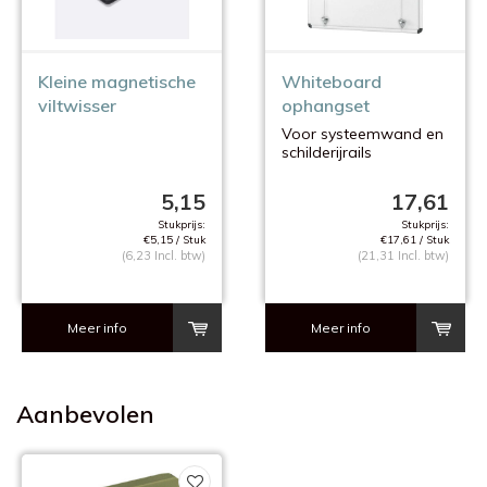
Kleine magnetische
Whiteboard
viltwisser
ophangset
Voor systeemwand en
schilderijrails
5,15
17,61
Stukprijs:
Stukprijs:
€5,15 / Stuk
€17,61 / Stuk
(6,23 Incl. btw)
(21,31 Incl. btw)
Meer info
Meer info
Aanbevolen