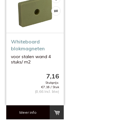
Whiteboard
blokmagneten
voor stalen wand 4
stuks/ m2
7,16
Stukprijs:
€7,16 / Stuk
(8,66 Incl. btw)
Meer info