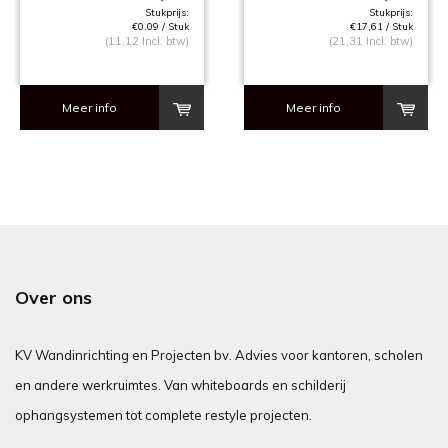
Stukprijs:
Stukprijs:
€0,09 / Stuk
€17,61 / Stuk
(11,12 Incl. btw)
(21,31 Incl. btw)
Meer info
Meer info
Over ons
KV Wandinrichting en Projecten bv. Advies voor kantoren, scholen
en andere werkruimtes. Van whiteboards en schilderij
ophangsystemen tot complete restyle projecten.