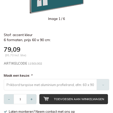
Image
1
/ 6
Stof: accent kleur
6 formaten, prijs 60 x 90 cm:
79,09
(95,70 Incl. btw)
ARTIKELCODE
11501002
Maak een keuze:
*
Prikbord turqoise met aluminium profielrand, afm: 60 x 90
cm. - €79,09
-
+
TOEVOEGEN AAN WINKELWAGEN
Laten monteren? Neem contact met ons op