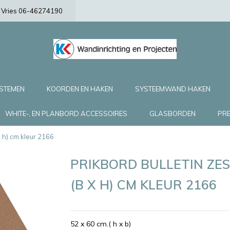
de Vries 06-46274190
YSTEMEN
KOORDEN EN HAKEN
SYSTEEMWAND HAKEN
WHITE-, EN PLANBORD ACCESSOIRES
GLASBORDEN
PRE
x h) cm kleur 2166
PRIKBORD BULLETIN ZES
(B X H) CM KLEUR 2166
52 x 60 cm.( h x b)