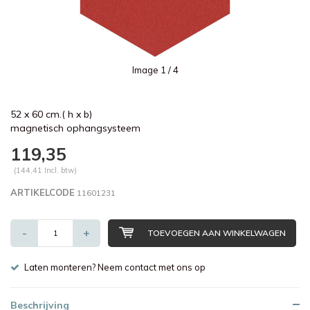
Image
1
/ 4
52 x 60 cm.( h x b)
magnetisch ophangsysteem
119,35
(144,41 Incl. btw)
ARTIKELCODE
11601231
-
+
TOEVOEGEN AAN WINKELWAGEN
Laten monteren? Neem contact met ons op
Beschrijving