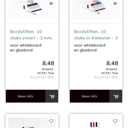
Bordstiften, 10
Bordstiften, 10
stuks zwart - 3 mm.
stuks in 4 kleuren - 3
mm.
voor whiteboard
voor whiteboard
en glasbord
en glasbord
8,48
8,48
Stukprijs:
Stukprijs:
€0,85 / Stuk
€0,85 / Stuk
(10,26 Incl. btw)
(10,26 Incl. btw)
Meer info
Meer info