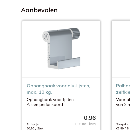
Aanbevolen
Ophanghaak voor alu-lijsten,
Palhaa
max. 10 kg.
zelfk
Ophanghaak voor lijsten
Voor a
Alleen perlonkoord
van 2 
0,96
(1,16 Incl. btw)
Stukprijs:
Stukprijs:
€0,96 / Stuk
€2,89 / St