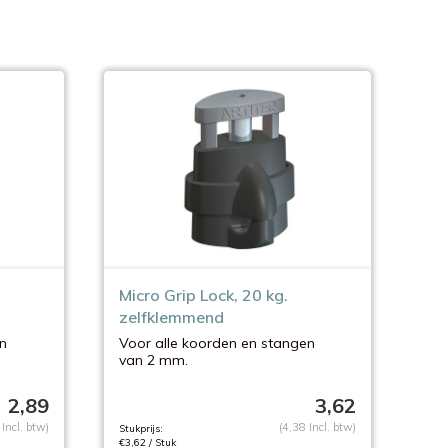
Micro Grip Lock, 20 kg.
zelfklemmend
n
Voor alle koorden en stangen
van 2 mm.
2,89
3,62
 Incl. btw)
(4,38 Incl. btw)
Stukprijs:
€3,62 / Stuk