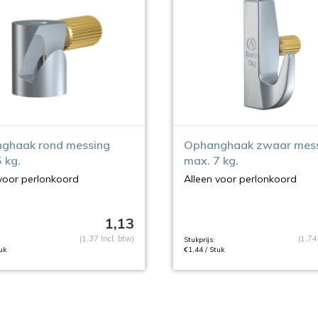
ghaak rond messing
Ophanghaak zwaar mes
 kg.
max. 7 kg.
voor perlonkoord
Alleen voor perlonkoord
1,13
(1,37 Incl. btw)
(1,74
Stukprijs:
uk
€1,44 / Stuk