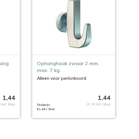
sing
Ophanghaak zwaar 2 mm.
max. 7 kg.
Alleen voor perlonkoord
1,44
1,44
 Incl. btw)
(1,74 Incl. btw)
Stukprijs:
€1,44 / Stuk