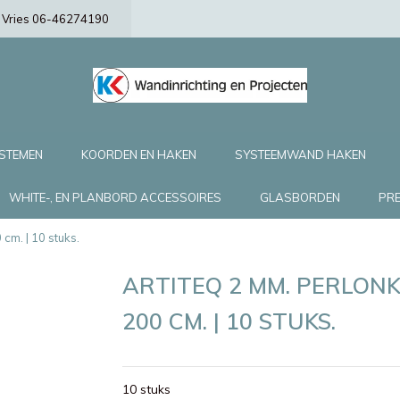
de Vries 06-46274190
YSTEMEN
KOORDEN EN HAKEN
SYSTEEMWAND HAKEN
WHITE-, EN PLANBORD ACCESSOIRES
GLASBORDEN
PRE
cm. | 10 stuks.
ARTITEQ 2 MM. PERLONK
200 CM. | 10 STUKS.
10 stuks