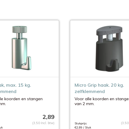
k, max. 15 kg.
Micro Grip haak. 20 kg.
lemmend
zelfklemmend
lle koorden en stangen
Voor alle koorden en stange
mm.
van 2 mm.
2,89
(3,50 Incl. btw)
(3,50
Stukprijs:
uk
€2,89 / Stuk