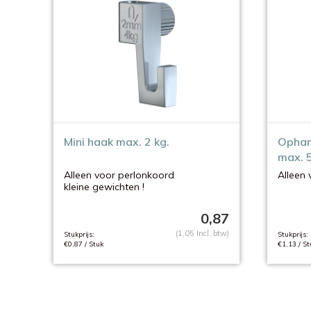
Mini haak max. 2 kg.
Ophan
max. 5
Alleen voor perlonkoord
Alleen 
kleine gewichten !
0,87
(1,05 Incl. btw)
Stukprijs:
Stukprijs:
€0,87 / Stuk
€1,13 / St