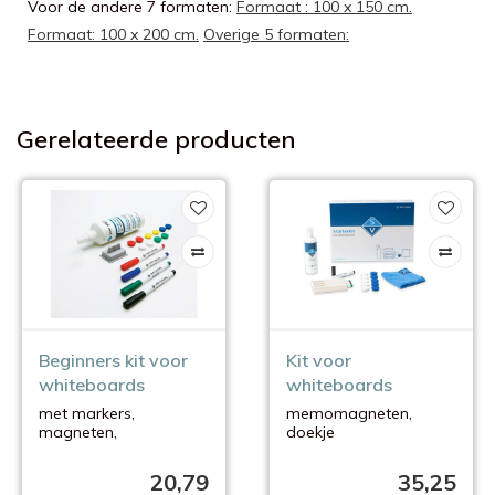
Voor de andere 7 formaten:
Formaat : 100 x 150 cm.
Formaat: 100 x 200 cm.
Overige 5 formaten:
Gerelateerde producten
Beginners kit voor
Kit voor
whiteboards
whiteboards
met markers,
memomagneten,
magneten,
doekje
wisser en
stiften(houder)
reinigingsspray
reinigingsvloeistof
20,79
35,25