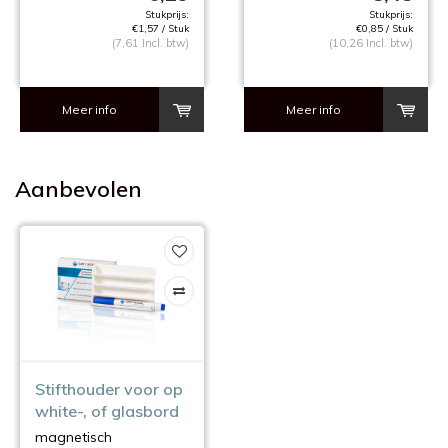
Stukprijs:
Stukprijs:
€1,57 / Stuk
€0,85 / Stuk
(7,61 Incl. btw)
(10,26 Incl. btw)
Meer info
Meer info
Aanbevolen
Stifthouder voor op
white-, of glasbord
magnetisch