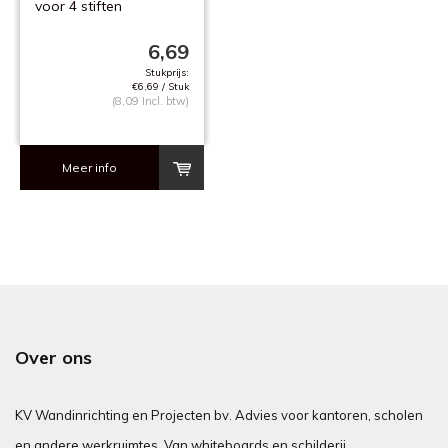
voor 4 stiften
6,69
Stukprijs:
€6,69 / Stuk
(8,09 Incl. btw)
Meer info
Over ons
KV Wandinrichting en Projecten bv. Advies voor kantoren, scholen
en andere werkruimtes. Van whiteboards en schilderij