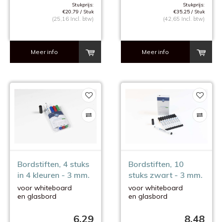
Stukprijs:
Stukprijs:
€20,79 / Stuk
€35,25 / Stuk
(25,16 Incl. btw)
(42,65 Incl. btw)
Meer info
Meer info
Bordstiften, 4 stuks
Bordstiften, 10
in 4 kleuren - 3 mm.
stuks zwart - 3 mm.
voor whiteboard
voor whiteboard
en glasbord
en glasbord
6,29
8,48