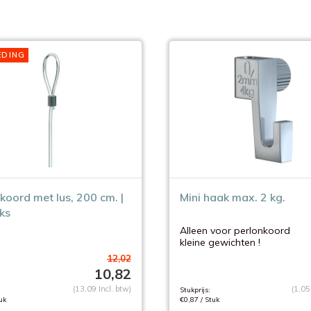
EDING
koord met lus, 200 cm. |
Mini haak max. 2 kg.
ks
Alleen voor perlonkoord
kleine gewichten !
12,02
10,82
(13,09 Incl. btw)
(1,05
Stukprijs:
uk
€0,87 / Stuk