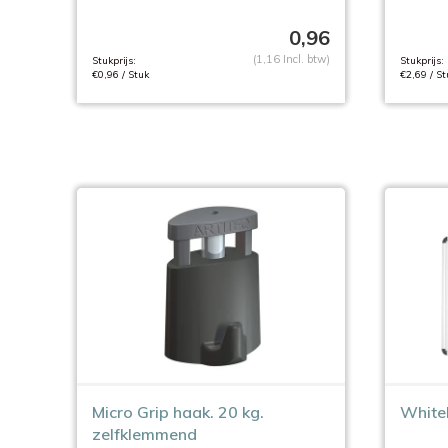
0,96
(1,16 Incl. btw)
Stukprijs:
Stukprijs:
€0,96 / Stuk
€2,69 / St
Micro Grip haak. 20 kg.
White
zelfklemmend