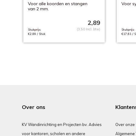
Voor alle koorden en stangen
Voor sy
van 2 mm.
2,89
(3,50 Incl. btw)
Stukprijs:
Stukprijs:
€2,89 / Stuk
€17,61 / S
Over ons
Klanten
KV Wandinrichting en Projecten bv. Advies
Over onze
voor kantoren, scholen en andere
Algemene 