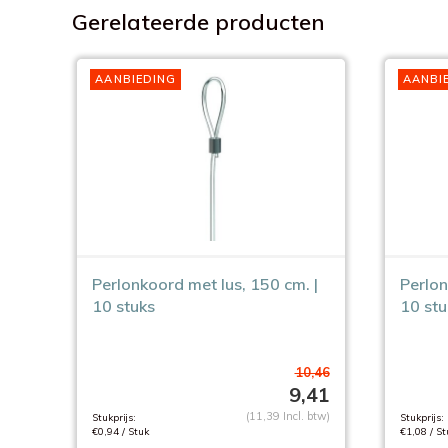
Gerelateerde producten
AANBIEDING
AANBI
Perlonkoord met lus, 150 cm. |
Perlon
10 stuks
10 stu
10,46
9,41
(11,39 Incl. btw)
Stukprijs:
Stukprijs:
€0,94 / Stuk
€1,08 / St