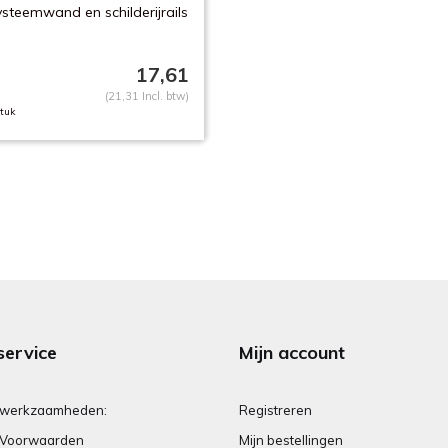
steemwand en schilderijrails
17,61
(21,31 Incl. btw)
tuk
service
Mijn account
 werkzaamheden:
Registreren
Voorwaarden
Mijn bestellingen