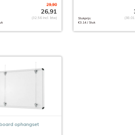
29,90
26,91
(32,56 Incl. btw)
(38,01 
Stukprijs:
uk
€3,14 / Stuk
board ophangset