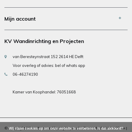
Mijn account
KV Wandinrichting en Projecten
van Beresteynstraat 152 2614 HE Delft
Voor overleg of advies: bel of whats app
06-46274190
Kamer van Koophandel: 76051668
© Copyright 2026 - Powered by
Lightspeed
- Theme By
DMWS
x
Plus+
|
Wij slaan cookies op om onze website te verbeteren. Is dat akkoord?