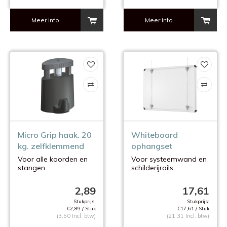
Meer info
Meer info
Micro Grip haak. 20
Whiteboard
kg. zelfklemmend
ophangset
Voor alle koorden en
Voor systeemwand en
stangen
schilderijrails
van 2 mm.
2,89
17,61
Stukprijs:
Stukprijs:
€2,89 / Stuk
€17,61 / Stuk
(3,50 Incl. btw)
(21,31 Incl. btw)