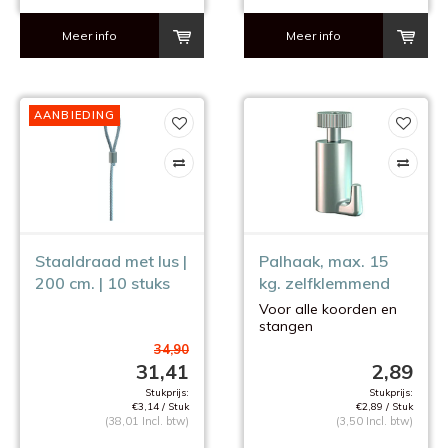
Meer info
Meer info
AANBIEDING
Staaldraad met lus |
Palhaak, max. 15
200 cm. | 10 stuks
kg. zelfklemmend
Voor alle koorden en
stangen
van 2 mm.
34,90
31,41
2,89
Stukprijs:
Stukprijs:
€3,14 / Stuk
€2,89 / Stuk
(38,01 Incl. btw)
(3,50 Incl. btw)