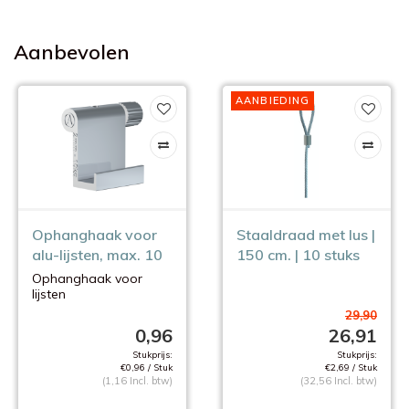
Aanbevolen
AANBIEDING
Ophanghaak voor
Staaldraad met lus |
alu-lijsten, max. 10
150 cm. | 10 stuks
kg.
Ophanghaak voor
lijsten
Alleen perlonkoord
29,90
0,96
26,91
Stukprijs:
Stukprijs:
€0,96 / Stuk
€2,69 / Stuk
(1,16 Incl. btw)
(32,56 Incl. btw)