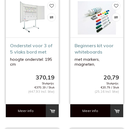
Onderstel voor 3 of
Beginners kit voor
5 vlaks bord met
whiteboards
wielen
hoogte onderstel: 195
met markers,
cm
magneten,
wisser en
reinigingsspray
370,19
20,79
Stukprijs:
Stukprijs:
€370,19 / Stuk
€20,79 / Stuk
(447,93 Incl. btw)
(25,16 Incl. btw)
Meer info
Meer info