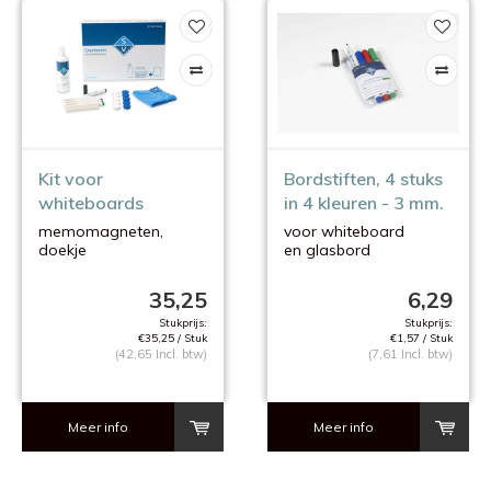
Kit voor
Bordstiften, 4 stuks
whiteboards
in 4 kleuren - 3 mm.
memomagneten,
voor whiteboard
doekje
en glasbord
stiften(houder)
reinigingsvloeistof
35,25
6,29
Stukprijs:
Stukprijs:
€35,25 / Stuk
€1,57 / Stuk
(42,65 Incl. btw)
(7,61 Incl. btw)
Meer info
Meer info