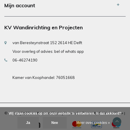
Mijn account
KV Wandinrichting en Projecten
van Beresteynstraat 152 2614 HE Delft
Voor overleg of advies: bel of whats app
06-46274190
Kamer van Koophandel: 76051668
© Copyright 2026 - Powered by
Lightspeed
- Theme By
DMWS
x
Plus+
|
Wij slaan cookies op om onze website te verbeteren. Is dat akkoord?
Ja
Nee
Meer over cookies »