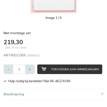
Image
1
/ 6
Met montage set
219,30
(265,35 Incl. btw)
ARTIKELCODE
13016111
-
+
TOEVOEGEN AAN WINKELWAGEN
Hulp nodig bij bestellen? Bel 06-46274190
Beschrijving