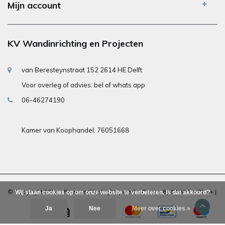
Mijn account
KV Wandinrichting en Projecten
van Beresteynstraat 152 2614 HE Delft
Voor overleg of advies: bel of whats app
06-46274190
Kamer van Koophandel: 76051668
© Copyright 2026 - Powered by
Lightspeed
- Theme By
DMWS
x
Plus+
|
Wij slaan cookies op om onze website te verbeteren. Is dat akkoord?
Ja
Nee
Meer over cookies »