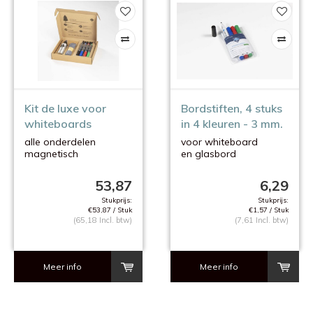
Kit de luxe voor
Bordstiften, 4 stuks
whiteboards
in 4 kleuren - 3 mm.
alle onderdelen
voor whiteboard
magnetisch
en glasbord
op bord te bevestigen
53,87
6,29
Stukprijs:
Stukprijs:
€53,87 / Stuk
€1,57 / Stuk
(65,18 Incl. btw)
(7,61 Incl. btw)
Meer info
Meer info