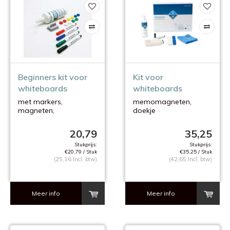
Beginners kit voor
Kit voor
whiteboards
whiteboards
met markers,
memomagneten,
magneten,
doekje
wisser en
stiften(houder)
reinigingsspray
reinigingsvloeistof
20,79
35,25
Stukprijs:
Stukprijs:
€20,79 / Stuk
€35,25 / Stuk
(25,16 Incl. btw)
(42,65 Incl. btw)
Meer info
Meer info