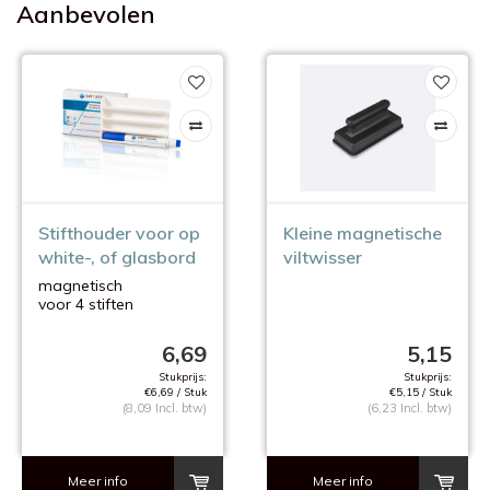
Aanbevolen
Stifthouder voor op
Kleine magnetische
white-, of glasbord
viltwisser
magnetisch
voor 4 stiften
6,69
5,15
Stukprijs:
Stukprijs:
€6,69 / Stuk
€5,15 / Stuk
(8,09 Incl. btw)
(6,23 Incl. btw)
Meer info
Meer info