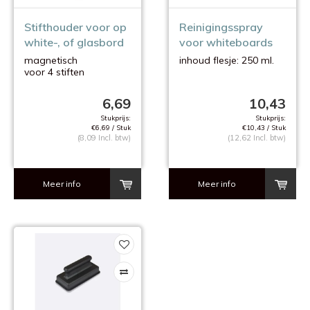
Stifthouder voor op
Reinigingsspray
white-, of glasbord
voor whiteboards
magnetisch
inhoud flesje: 250 ml.
voor 4 stiften
6,69
10,43
Stukprijs:
Stukprijs:
€6,69 / Stuk
€10,43 / Stuk
(8,09 Incl. btw)
(12,62 Incl. btw)
Meer info
Meer info