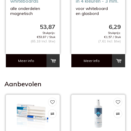
whiteboards
in 4 kleuren - 3 mm.
alle onderdelen
voor whiteboard
magnetisch
en glasbord
op bord te bevestigen
53,87
6,29
Stukprijs:
Stukprijs:
€53,87 / Stuk
€1,57 / Stuk
(65,18 Incl. btw)
(7,61 Incl. btw)
Meer info
Meer info
Aanbevolen