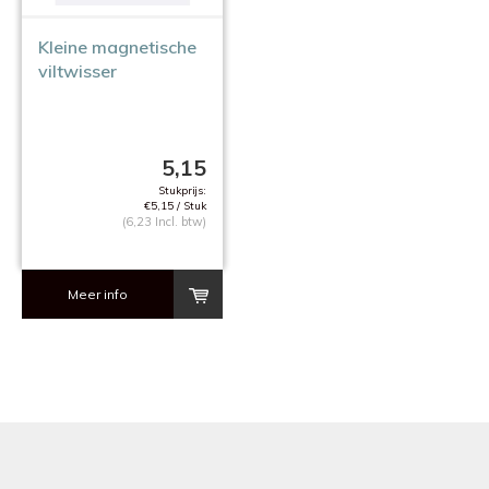
Kleine magnetische
viltwisser
5,15
Stukprijs:
€5,15 / Stuk
(6,23 Incl. btw)
Meer info