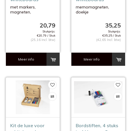
met markers,
memomagneten,
magneten,
doekje
wisser en
stiften(houder)
reinigingsspray
reinigingsvloeistof
20,79
35,25
Stukprijs:
Stukprijs:
€20,79 / Stuk
€35,25 / Stuk
(25,16 Incl. btw)
(42,65 Incl. btw)
Meer info
Meer info
Kit de luxe voor
Bordstiften, 4 stuks