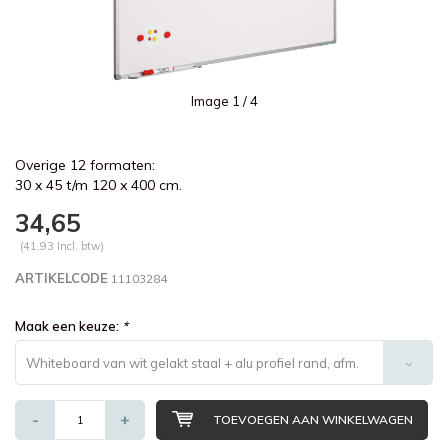
Image
1
/ 4
Overige 12 formaten:
30 x 45 t/m 120 x 400 cm.
34,65
(41,93 Incl. btw)
ARTIKELCODE
11103284
Maak een keuze:
*
Whiteboard van wit gelakt staal + alu profiel rand, afm.
30 x 45 cm. - €34,65
-
+
TOEVOEGEN AAN WINKELWAGEN