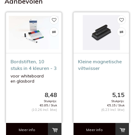
Aanbevolen
Bordstiften, 10
Kleine magnetische
stuks in 4 kleuren - 3
viltwisser
mm.
voor whiteboard
en glasbord
8,48
5,15
Stukprijs:
Stukprijs:
€0,85 / Stuk
€5,15 / Stuk
(10,26 Incl. btw)
(6,23 Incl. btw)
Meer info
Meer info