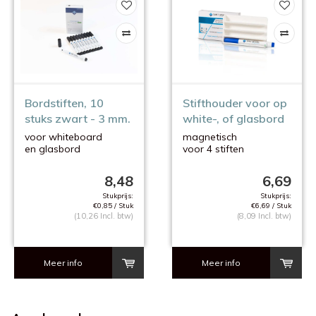
Bordstiften, 10
Stifthouder voor op
stuks zwart - 3 mm.
white-, of glasbord
voor whiteboard
magnetisch
en glasbord
voor 4 stiften
8,48
6,69
Stukprijs:
Stukprijs:
€0,85 / Stuk
€6,69 / Stuk
(10,26 Incl. btw)
(8,09 Incl. btw)
Meer info
Meer info