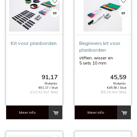
Kit voor planborden
Beginners kit voor
planborden
stiften, wisser en
5 sets 10 mm
symbolen
91,17
45,59
Stukprijs:
Stukprijs:
€91,17 / Stuk
€45,59 / Stuk
(110,32 Incl. btw)
(55,16 Incl. btw)
Meer info
Meer info