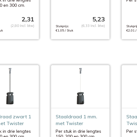
0 en 300 cm.
2,31
5,23
(2,80 Incl. btw)
(6,33 Incl. btw)
Stukprijs:
Stukprij
uk
€1,05 / Stuk
€2,01 /
draad zwart 1
Staaldraad 1 mm.
Staa
et Twister
met Twister
Twis
k in drie lengtes
Per stuk in drie lengtes
Per st
0 en 300 cm.
150, 200 en 300 cm.