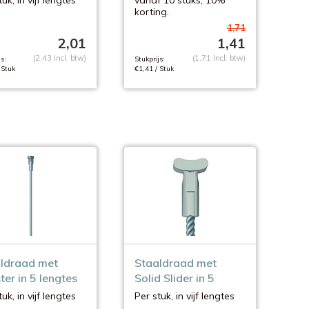
korting.
transparant.
1,71
2,01
1,41
(2,43 Incl. btw)
(1,71 Incl. btw)
s:
Stukprijs:
 Stuk
€1,41 / Stuk
ldraad met
Staaldraad met
ter in 5 lengtes
Solid Slider in 5
lengtes
uk, in vijf lengtes
Per stuk, in vijf lengtes