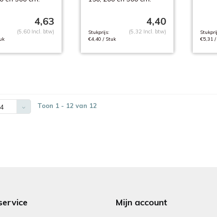
4,63
4,40
(5,60 Incl. btw)
(5,32 Incl. btw)
Stukprijs:
Stukprij
uk
€4,40 / Stuk
€5,31 /
Toon 1 - 12 van 12
4
service
Mijn account