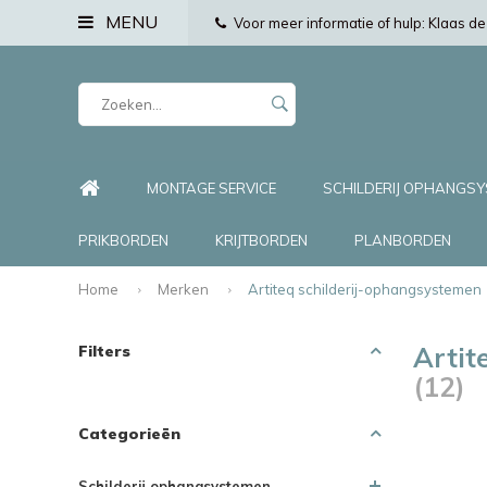
MENU
Voor meer informatie of hulp: Klaas 
MONTAGE SERVICE
SCHILDERIJ OPHANGS
PRIKBORDEN
KRIJTBORDEN
PLANBORDEN
Home
Merken
Artiteq schilderij-ophangsystemen
Artit
Filters
(12)
Categorieën
Schilderij ophangsystemen