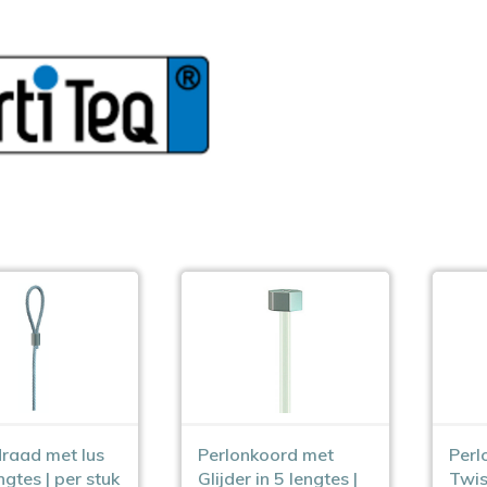
raad met lus
Perlonkoord met
Perl
ngtes | per stuk
Glijder in 5 lengtes |
Twis