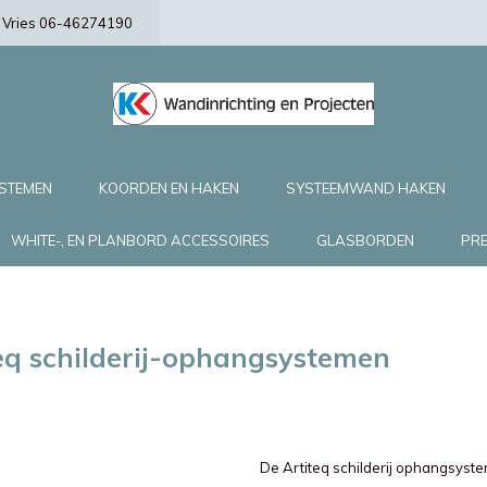
de Vries 06-46274190
YSTEMEN
KOORDEN EN HAKEN
SYSTEEMWAND HAKEN
WHITE-, EN PLANBORD ACCESSOIRES
GLASBORDEN
PRE
eq schilderij-ophangsystemen
De Artiteq schilderij ophangsyste