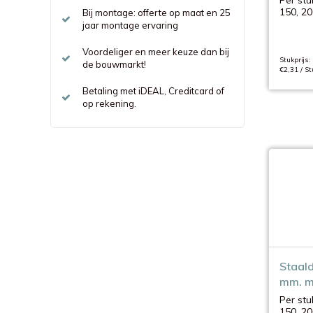
150, 20
Bij montage: offerte op maat en 25
jaar montage ervaring
Voordeliger en meer keuze dan bij
Stukprijs:
de bouwmarkt!
€2,31 / St
Betaling met iDEAL, Creditcard of
op rekening.
Staal
mm. m
Per stu
150, 20