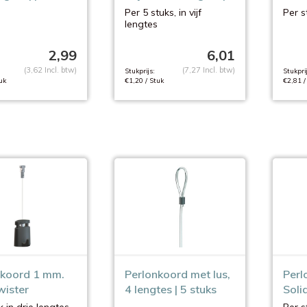
5 stuks
Per 5 stuks, in vijf
Per st
lengtes
2,99
6,01
(3,62 Incl. btw)
(7,27 Incl. btw)
Stukprijs:
Stukprij
uk
€1,20 / Stuk
€2,81 /
nkoord 1 mm.
Perlonkoord met lus,
Perl
wister
4 lengtes | 5 stuks
Solid
leng
k in drie lengtes
Per st