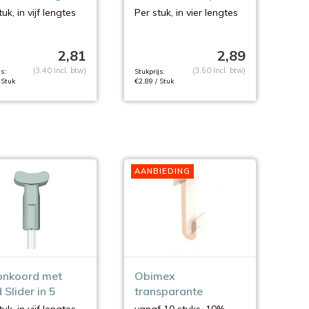
4 lengtes
uk, in vijf lengtes
Per stuk, in vier lengtes
2,81
2,89
(3,40 Incl. btw)
(3,50 Incl. btw)
s:
Stukprijs:
 Stuk
€2,89 / Stuk
AANBIEDING
onkoord met
Obimex
 Slider in 5
transparante
tes
systeemwandhaak
uk, in vijf lengtes
vanaf 10 stuks, 10%