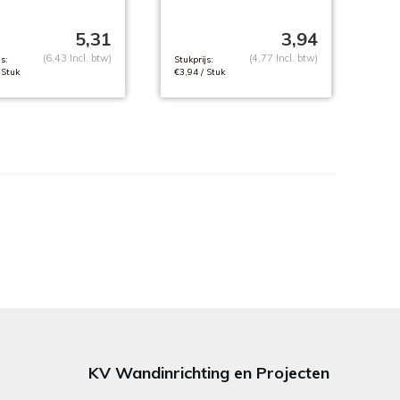
5,31
3,94
(6,43 Incl. btw)
(4,77 Incl. btw)
s:
Stukprijs:
 Stuk
€3,94 / Stuk
KV Wandinrichting en Projecten